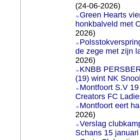
(24-06-2026)
Green Hearts vie
honkbalveld met O
2026)
Polsstokverspri
de zege met zijn l
2026)
KNBB PERSBERI
(19) wint NK Snoo
Montfoort S.V 1
Creators FC Ladie
Montfoort eert ha
2026)
Verslag clubkam
Schans 15 januari