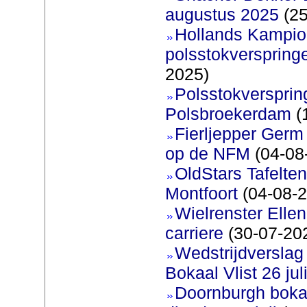
augustus 2025
(25
Hollands Kampi
polsstokverspring
2025)
Polsstokverspring
Polsbroekerdam
(
Fierljepper Germ 
op de NFM
(04-08
OldStars Tafelte
Montfoort
(04-08-2
Wielrenster Ellen
carriere
(30-07-20
Wedstrijdversla
Bokaal Vlist 26 jul
Doornburgh bokaa