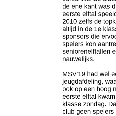
de ene kant was d
eerste elftal speel
2010 zelfs de top
altijd in de 1e kl
sponsors die ervo
spelers kon aantr
seniorenelftallen 
nauwelijks.
MSV'19 had wel e
jeugdafdeling, wa
ook op een hoog n
eerste elftal kwam
klasse zondag. D
club geen spelers 