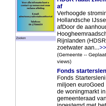
af
Verhoogde stromin
Hollandsche IJss
afDoor de aanhoud
Hoogheemraadsch
Zoeken
Rijnlanden (HDSR) 
zoetwater aan...
>>
(Gemeente -- Geplaat
views)
Fonds startersle
Fonds Starterslen
miljoen euroGoed 
de woningmarkt i
gemeenteraad van M
ingestemd met het