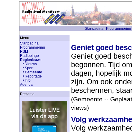
Startpagina
Programmering
Menu
Startpagina
Geniet goed bes
Programmering
RSM
Geniet goed besc
Radiobingo
Regionieuws
begonnen. Tijd om 
Nieuws
Sport
dagen, hopelijk mo
Gemeente
Reportage
zijn. Om ook onde
Info
Agenda
beschermen, staan 
Reclame
(Gemeente -- Geplaat
views)
Volg werkzaamhe
Volg werkzaamhe