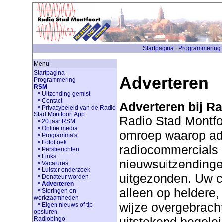
Startpagina
Programmering
Menu
Startpagina
Adverteren
Programmering
RSM
Uitzending gemist
Contact
Adverteren bij Ra
Privacybeleid van de Radio
Stad Montfoort App
Radio Stad Montfoo
20 jaar RSM
Online media
omroep waarop adv
Programma's
Fotoboek
radiocommercials
Persberichten
Links
nieuwsuitzendinge
Vacatures
Luister onderzoek
uitgezonden. Uw 
Donateur worden
Adverteren
alleen op heldere,
Storingen en
werkzaamheden
wijze overgebrach
Eigen nieuws of tip
opsturen
uitstekend begelei
Radiobingo