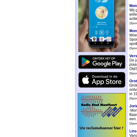
Mont
Wij 
will
actie
(Spor
Mont
Woen
Spor
spot
(Spor
Vers
De j
plaa
OldS
(Spor
Grot
Grot
ontv
in 19
(Spor
Jori
Mont
Baas
een..
(Spor
Lins
Vana