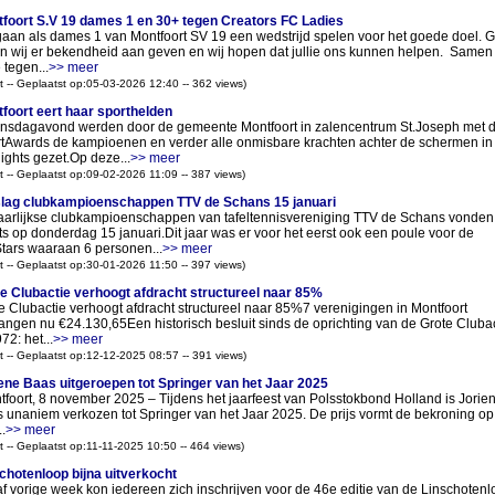
foort S.V 19 dames 1 en 30+ tegen Creators FC Ladies
gaan als dames 1 van Montfoort SV 19 een wedstrijd spelen voor het goede doel. 
en wij er bekendheid aan geven en wij hopen dat jullie ons kunnen helpen. Samen 
 tegen...
>> meer
t -- Geplaatst op:05-03-2026 12:40 -- 362 views)
foort eert haar sporthelden
sdagavond werden door de gemeente Montfoort in zalencentrum St.Joseph met 
tAwards de kampioenen en verder alle onmisbare krachten achter de schermen in
lights gezet.Op deze...
>> meer
t -- Geplaatst op:09-02-2026 11:09 -- 387 views)
lag clubkampioenschappen TTV de Schans 15 januari
aarlijkse clubkampioenschappen van tafeltennisvereniging TTV de Schans vonden
ts op donderdag 15 januari.Dit jaar was er voor het eerst ook een poule voor de
tars waaraan 6 personen...
>> meer
t -- Geplaatst op:30-01-2026 11:50 -- 397 views)
e Clubactie verhoogt afdracht structureel naar 85%
e Clubactie verhoogt afdracht structureel naar 85%7 verenigingen in Montfoort
angen nu €24.130,65Een historisch besluit sinds de oprichting van de Grote Clubac
72: het...
>> meer
t -- Geplaatst op:12-12-2025 08:57 -- 391 views)
ene Baas uitgeroepen tot Springer van het Jaar 2025
foort, 8 november 2025 – Tijdens het jaarfeest van Polsstokbond Holland is Jorie
 unaniem verkozen tot Springer van het Jaar 2025. De prijs vormt de bekroning op
.
>> meer
t -- Geplaatst op:11-11-2025 10:50 -- 464 views)
chotenloop bijna uitverkocht
f vorige week kon iedereen zich inschrijven voor de 46e editie van de Linschotenl