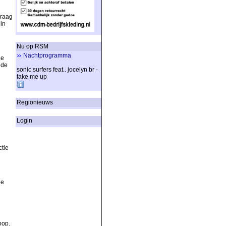
Graag
in
Nu op RSM
Nachtprogramma
de
 de
sonic surfers feat.. jocelyn br -
take me up
Regionieuws
Login
tie
ne
oop.