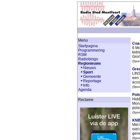
Menu
Coas
Startpagina
6 Mo
Programmering
kidn
RSM
Gron
Radiobingo
(Spor
Regionieuws
Nieuws
Gree
Sport
LINS
Gemeente
een 
Reportage
acco
Info
(Spor
Agenda
Pols
Hidd
Reclame
Mont
pols
(Spor
KNB
Met 
niet
gene
(Spor