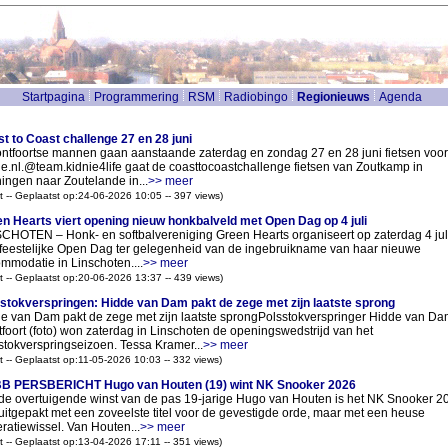
Startpagina
Programmering
RSM
Radiobingo
Regionieuws
Agenda
t to Coast challenge 27 en 28 juni
ntfoortse mannen gaan aanstaande zaterdag en zondag 27 en 28 juni fietsen voor
ie.nl.@team.kidnie4life gaat de coasttocoastchallenge fietsen van Zoutkamp in
ingen naar Zoutelande in...
>> meer
t -- Geplaatst op:24-06-2026 10:05 -- 397 views)
n Hearts viert opening nieuw honkbalveld met Open Dag op 4 juli
CHOTEN – Honk- en softbalvereniging Green Hearts organiseert op zaterdag 4 jul
feestelijke Open Dag ter gelegenheid van de ingebruikname van haar nieuwe
mmodatie in Linschoten....
>> meer
t -- Geplaatst op:20-06-2026 13:37 -- 439 views)
stokverspringen: Hidde van Dam pakt de zege met zijn laatste sprong
e van Dam pakt de zege met zijn laatste sprongPolsstokverspringer Hidde van Dam
foort (foto) won zaterdag in Linschoten de openingswedstrijd van het
stokverspringseizoen. Tessa Kramer...
>> meer
t -- Geplaatst op:11-05-2026 10:03 -- 332 views)
B PERSBERICHT Hugo van Houten (19) wint NK Snooker 2026
de overtuigende winst van de pas 19-jarige Hugo van Houten is het NK Snooker 2
 uitgepakt met een zoveelste titel voor de gevestigde orde, maar met een heuse
ratiewissel. Van Houten...
>> meer
t -- Geplaatst op:13-04-2026 17:11 -- 351 views)