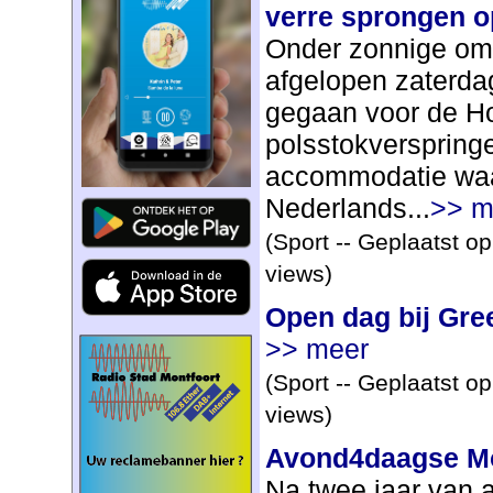
verre sprongen o
Onder zonnige om
afgelopen zaterdag
gegaan voor de H
polsstokverspringe
accommodatie waa
Nederlands...
>> m
(Sport -- Geplaatst o
views)
Open dag bij Gre
>> meer
(Sport -- Geplaatst o
views)
Avond4daagse Mo
Na twee jaar van 