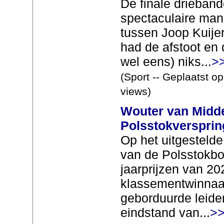
De finale drieband
spectaculaire mani
tussen Joop Kuije
had de afstoot en d
wel eens) niks...
>
(Sport -- Geplaatst o
views)
Wouter van Midde
Polsstokversprin
Op het uitgesteld
van de Polsstokbo
jaarprijzen van 20
klassementwinnaa
geborduurde leide
eindstand van...
>>