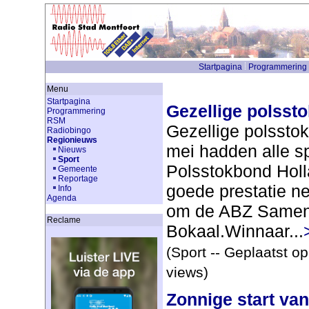
Startpagina
Programmering
Menu
Startpagina
Gezellige polssto
Programmering
RSM
Gezellige polsstok
Radiobingo
Regionieuws
mei hadden alle s
Nieuws
Sport
Polsstokbond Holl
Gemeente
Reportage
goede prestatie nee
Info
Agenda
om de ABZ Samen
Reclame
Bokaal.Winnaar...
(Sport -- Geplaatst o
views)
Zonnige start van