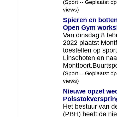
(Sport -- Geplaatst o
views)
Spieren en botten
Open Gym works
Van dinsdag 8 febr
2022 plaatst Montfo
toestellen op spor
Linschoten en naa
Montfoort.Buurtspo
(Sport -- Geplaatst o
views)
Nieuwe opzet wed
Polsstokverspri
Het bestuur van d
(PBH) heeft de ni