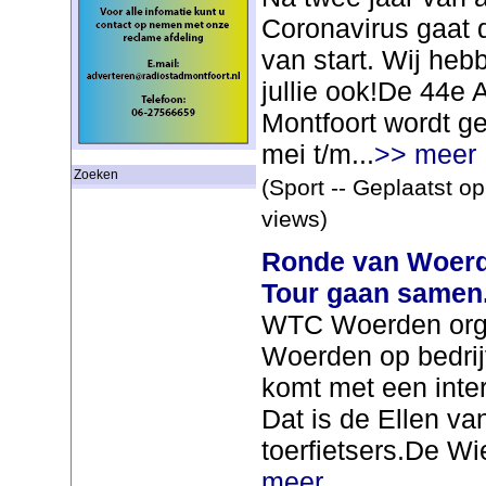
Coronavirus gaat
van start. Wij heb
jullie ook!De 44e
Montfoort wordt g
mei t/m...
>> meer
Zoeken
(Sport -- Geplaatst o
views)
Ronde van Woerde
Tour gaan samen
WTC Woerden orga
Woerden op bedrij
komt met een inte
Dat is de Ellen va
toerfietsers.De Wie
meer