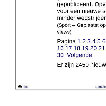
gepubliceerd. Opva
voor een nieuwe st
minder wedstrijden
(Sport -- Geplaatst o
views)
Pagina
1
2
3
4
5
6
16
17
18
19
20
21
30
Volgende
Er zijn 2450 nieuw
Print
© Radio 