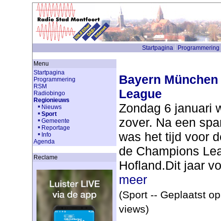
Startpagina
Programmering
Menu
Startpagina
Bayern München
Programmering
RSM
League
Radiobingo
Regionieuws
Zondag 6 januari w
Nieuws
Sport
zover. Na een spa
Gemeente
Reportage
was het tijd voor d
Info
Agenda
de Champions Lea
Reclame
Hofland.Dit jaar vo
meer
(Sport -- Geplaatst o
views)