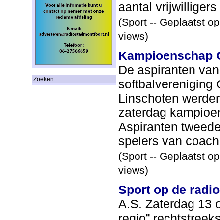
aantal vrijwilligers 
(Sport -- Geplaatst o
views)
Kampioenschap G
De aspiranten van
Zoeken
softbalvereniging 
Linschoten werde
zaterdag kampioe
Aspiranten tweede
spelers van coache
(Sport -- Geplaatst o
views)
Sport op de radio
A.S. Zaterdag 13 o
regio” rechtstreeks