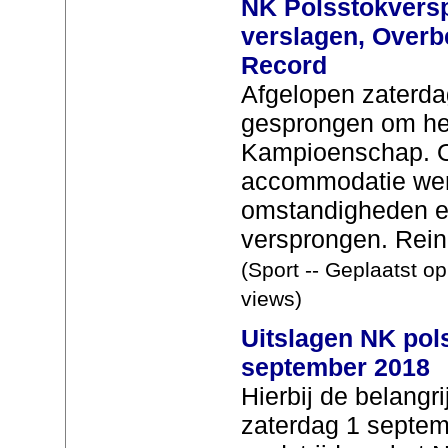
NK Polsstokversp
verslagen, Overb
Record
Afgelopen zaterda
gesprongen om he
Kampioenschap. 
accommodatie wer
omstandigheden ee
versprongen. Rein
(Sport -- Geplaatst o
views)
Uitslagen NK pol
september 2018
Hierbij de belangr
zaterdag 1 septe