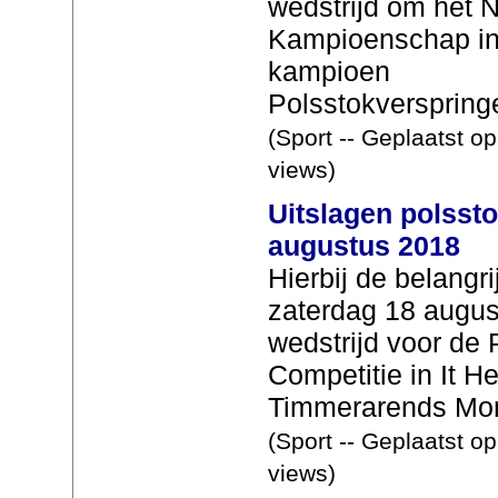
wedstrijd om het 
Kampioenschap in
kampioen
Polsstokverspringe
(Sport -- Geplaatst o
views)
Uitslagen polsst
augustus 2018
Hierbij de belangr
zaterdag 18 augu
wedstrijd voor de 
Competitie in It H
Timmerarends Mont
(Sport -- Geplaatst o
views)