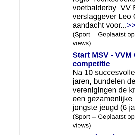
voetbalderby VV 
verslaggever Leo 
aandacht voor...
>>
(Sport -- Geplaatst o
views)
Start MSV - VVM
competitie
Na 10 succesvol
jaren, bundelen d
verenigingen de k
een gezamenlijke 
jongste jeugd (6 jar
(Sport -- Geplaatst o
views)