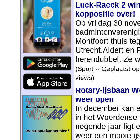
Luck-Raeck 2 win
koppositie over!
Op vrijdag 30 nov
badmintonverenigi
Montfoort thuis te
Utrecht.Aldert en 
herendubbel. Ze w
(Sport -- Geplaatst o
views)
Rotary-ijsbaan 
weer open
In december kan e
in het Woerdense 
negende jaar ligt 
weer een mooie ij