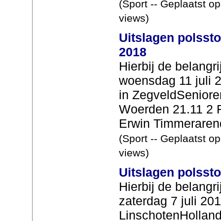
(Sport -- Geplaatst o
views)
Uitslagen polssto
2018
Hierbij de belangr
woensdag 11 juli 
in ZegveldSeniore
Woerden 21.11 2 R
Erwin Timmerarend
(Sport -- Geplaatst o
views)
Uitslagen polssto
Hierbij de belangr
zaterdag 7 juli 20
LinschotenHollan