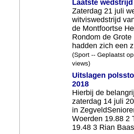
Laatste wedstrijd
Zaterdag 21 juli w
witviswedstrijd va
de Montfoortse He
Rondom de Grote 
hadden zich een ze
(Sport -- Geplaatst o
views)
Uitslagen polssto
2018
Hierbij de belangr
zaterdag 14 juli 2
in ZegveldSeniore
Woerden 19.88 2 
19.48 3 Rian Baas.