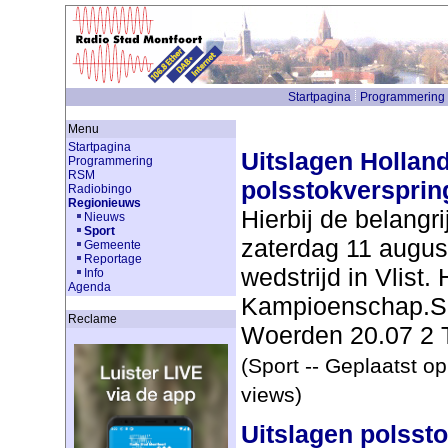
Startpagina
Programmering
Menu
Startpagina
Uitslagen Holla
Programmering
RSM
polsstokversprin
Radiobingo
Regionieuws
Hierbij de belangr
Nieuws
Sport
zaterdag 11 augu
Gemeente
Reportage
wedstrijd in Vlist.
Info
Agenda
Kampioenschap.Se
Reclame
Woerden 20.07 2 
(Sport -- Geplaatst o
views)
Uitslagen polsst