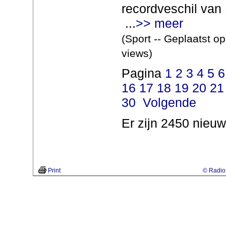
recordveschil va
...
>> meer
(Sport -- Geplaatst o
views)
Pagina
1
2
3
4
5
6
16
17
18
19
20
21
30
Volgende
Er zijn 2450 nieuw
Print
© Radio 