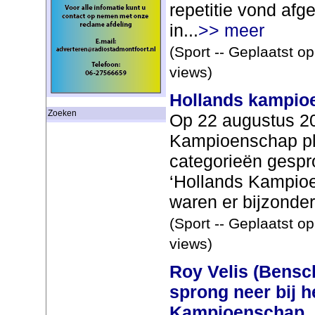
repetitie vond afg
in...
>> meer
(Sport -- Geplaatst o
views)
Hollands kampio
Zoeken
Op 22 augustus 20
Kampioenschap pla
categorieën gespro
‘Hollands Kampioen
waren er bijzonder.
(Sport -- Geplaatst o
views)
Roy Velis (Bensc
sprong neer bij h
Kampioenschap