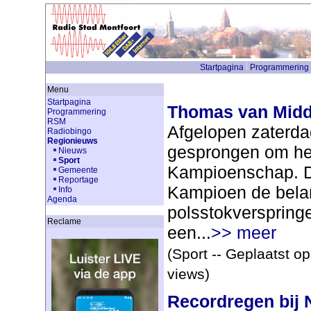
Startpagina
Programmering
Menu
Startpagina
Thomas van Midde
Programmering
RSM
Afgelopen zaterda
Radiobingo
Regionieuws
gesprongen om he
Nieuws
Sport
Kampioenschap. Di
Gemeente
Reportage
Kampioen de belan
Info
Agenda
polsstokverspringe
Reclame
een...
>> meer
(Sport -- Geplaatst o
views)
Recordregen bij