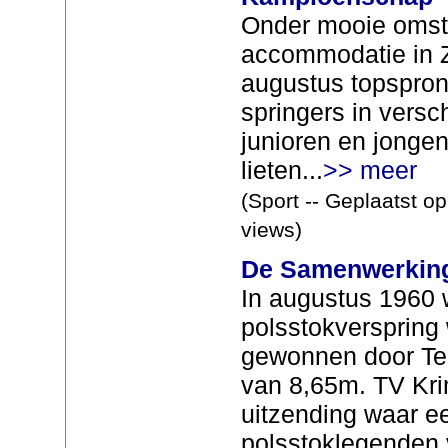
Onder mooie omst
accommodatie in Z
augustus topspron
springers in versc
junioren en jonge
lieten...
>> meer
(Sport -- Geplaatst o
views)
De Samenwerkings
In augustus 1960 
polsstokverspring w
gewonnen door Te
van 8,65m. TV Kr
uitzending waar e
polsstoklegenden 