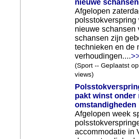
nieuwe schansen
Afgelopen zaterda
polsstokverspring 
nieuwe schansen 
schansen zijn ge
technieken en de 
verhoudingen....
>
(Sport -- Geplaatst o
views)
Polsstokverspri
pakt winst onder 
omstandigheden
Afgelopen week s
polsstokverspring
accommodatie in 