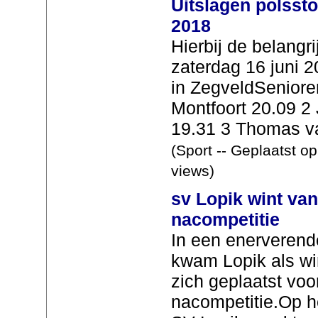
Uitslagen polssto
2018
Hierbij de belangr
zaterdag 16 juni 
in ZegveldSenior
Montfoort 20.09 2
19.31 3 Thomas va
(Sport -- Geplaatst o
views)
sv Lopik wint van
nacompetitie
In een enerverend
kwam Lopik als win
zich geplaatst voo
nacompetitie.Op h