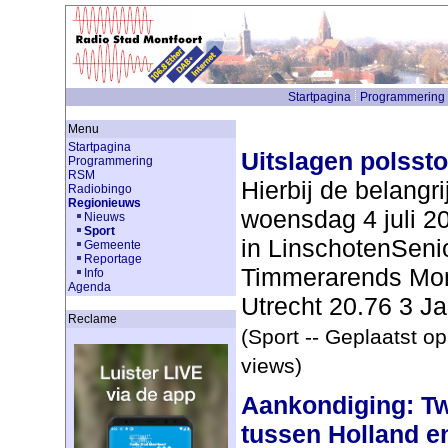
Startpagina
Programmering
Menu
Startpagina
Uitslagen polssto
Programmering
RSM
Hierbij de belangr
Radiobingo
Regionieuws
woensdag 4 juli 2
Nieuws
Sport
in LinschotenSeni
Gemeente
Reportage
Timmerarends Mon
Info
Agenda
Utrecht 20.76 3 Ja
Reclame
(Sport -- Geplaatst o
views)
Aankondiging: T
tussen Holland e