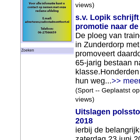
views)
s.v. Lopik schrij
promotie naar de
De ploeg van trai
in Zunderdorp me
Zoeken
promoveert daardoo
65-jarig bestaan 
klasse.Honderden 
hun weg...
>> mee
(Sport -- Geplaatst o
views)
Uitslagen polssto
2018
ierbij de belangrij
zaterdag 23 juni 