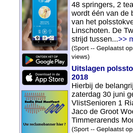
48 springers, 2 tea
wordt één van de b
van het polsstokv
Linschoten. De Tw
strijd tussen...
>> 
(Sport -- Geplaatst o
views)
Uitslagen polssto
2018
Hierbij de belangr
zaterdag 30 juni g
VlistSenioren 1 R
Jaco de Groot Wo
Timmerarends Mont
(Sport -- Geplaatst o