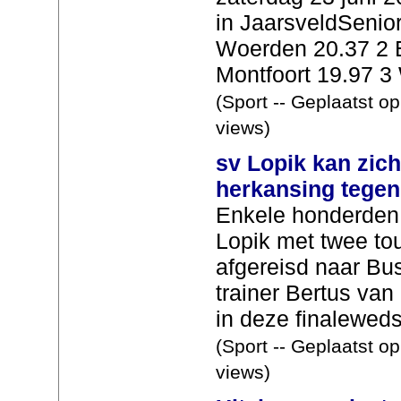
in JaarsveldSenio
Woerden 20.37 2 
Montfoort 19.97 3 
(Sport -- Geplaatst o
views)
sv Lopik kan zic
herkansing tege
Enkele honderden 
Lopik met twee to
afgereisd naar B
trainer Bertus va
in deze finalewedst
(Sport -- Geplaatst o
views)