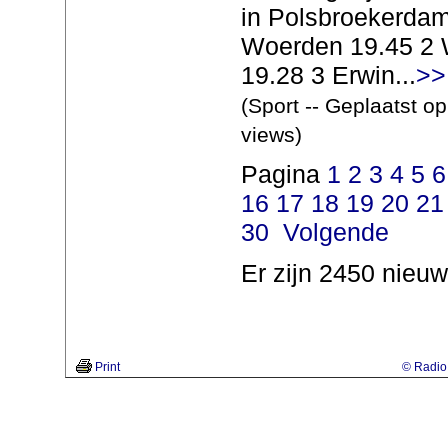
in Polsbroekerdam
Woerden 19.45 2 W
19.28 3 Erwin...
>>
(Sport -- Geplaatst o
views)
Pagina
1
2
3
4
5
6
16
17
18
19
20
21
30
Volgende
Er zijn 2450 nieuw
Print
© Radio 