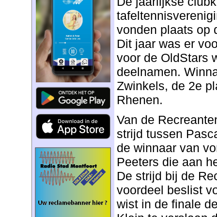
De jaarlijkse clu
tafeltennisvereni
vonden plaats op 
Dit jaar was er vo
voor de OldStars 
deelnamen. Winna
Zwinkels, de 2e p
Rhenen.
Van de Recreanten
strijd tussen Pasc
de winnaar van vori
Peeters die aan he
De strijd bij de R
voordeel beslist v
wist in de finale d