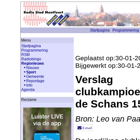
Startpagina
Programmering
Menu
Startpagina
Programmering
RSM
Geplaatst op:30-01-2
Radiobingo
Regionieuws
Bijgewerkt op:30-01-
Nieuws
Sport
Verslag
Gemeente
Reportage
Info
clubkampio
Agenda
Reclame
de Schans 15
Bron: Leo van Pa