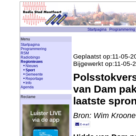
Startpagina
Programmering
Menu
Startpagina
Programmering
RSM
Geplaatst op:11-05-2
Radiobingo
Regionieuws
Bijgewerkt op:11-05-
Nieuws
Sport
Polsstokver
Gemeente
Reportage
Info
van Dam pakt
Agenda
Reclame
laatste spro
Bron: Wim Kroone