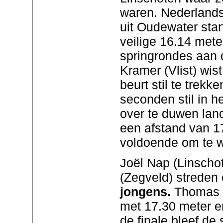
waren. Nederland
uit Oudewater star
veilige 16.14 mete
springrondes aan d
Kramer (Vlist) wis
beurt stil te trek
seconden stil in h
over te duwen land
een afstand van 1
voldoende om te 
Joël Nap (Linscho
(Zegveld) streden 
jongens.
Thomas 
met 17.30 meter e
de finale bleef de