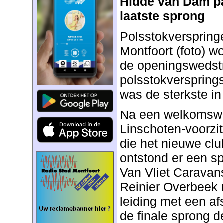
Hidde van Dam pa
laatste sprong
Polsstokverspring
Montfoort (foto) w
de openingswedstr
polsstokverspring
was de sterkste i
Na een welkomswo
Linschoten-voorzi
die het nieuwe c
ontstond er een sp
Van Vliet Carava
Reinier Overbeek 
leiding met een af
de finale sprong d