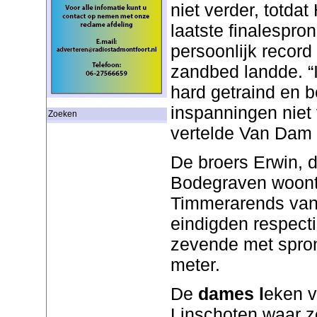
niet verder, totda
laatste finalespro
persoonlijk record
zandbed landde. “I
hard getraind en be
inspanningen niet 
Zoeken
vertelde Van Dam 
De broers Erwin, d
Bodegraven woont
Timmerarends van 
eindigden respecti
zevende met spro
meter.
De
dames l
eken v
Linschoten waar ze