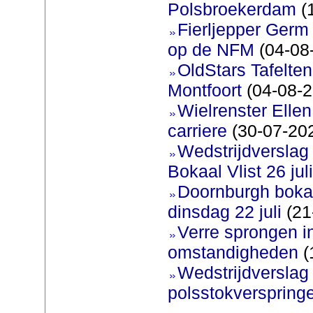
Polsbroekerdam
(
Fierljepper Germ 
op de NFM
(04-08
OldStars Tafelte
Montfoort
(04-08-2
Wielrenster Ellen
carriere
(30-07-20
Wedstrijdversla
Bokaal Vlist 26 jul
Doornburgh bokaa
dinsdag 22 juli
(21
Verre sprongen i
omstandigheden
(
Wedstrijdversla
polsstokverspring