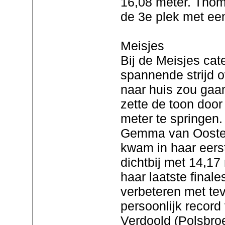
16,08 meter. Thom
de 3e plek met ee
Meisjes
Bij de Meisjes cat
spannende strijd 
naar huis zou gaan
zette de toon door
meter te springen.
Gemma van Ooster
kwam in haar eerst
dichtbij met 14,17 
haar laatste finale
verbeteren met te
persoonlijk record
Verdoold (Polsbro