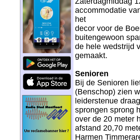
Zaterdagmiddag 12
accommodatie van
het
decor voor de Boe
buitengewoon span
de hele wedstrijd
gemaakt.
Senioren
Bij de Senioren li
(Benschop) zien w
leiderstenue draagt
sprongen sprong hi
over de 20 meter h
afstand 20,70 met
Harmen Timmerare