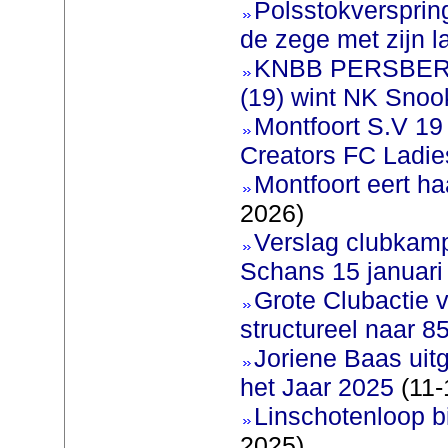
Polsstokversprin
de zege met zijn l
KNBB PERSBERI
(19) wint NK Snoo
Montfoort S.V 19
Creators FC Ladie
Montfoort eert ha
2026)
Verslag clubkam
Schans 15 januari
Grote Clubactie 
structureel naar 
Joriene Baas uit
het Jaar 2025
(11-
Linschotenloop bi
2025)