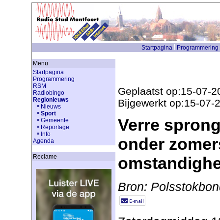
Startpagina
Programmering
Menu
Startpagina
Programmering
RSM
Geplaatst op:15-07-2
Radiobingo
Regionieuws
Bijgewerkt op:15-07-
Nieuws
Sport
Verre sprong
Gemeente
Reportage
Info
onder zomer
Agenda
Reclame
omstandigh
Bron: Polsstokbon