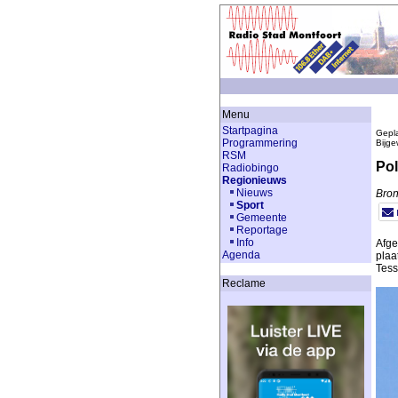
Menu
Startpagina
Gepla
Programmering
Bijge
RSM
Pol
Radiobingo
Regionieuws
Nieuws
Bron
Sport
Gemeente
Reportage
Info
Afge
Agenda
plaa
Tess
Reclame