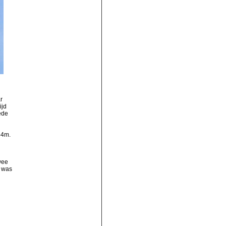
r
ijd
ede
34m.
wee
m was