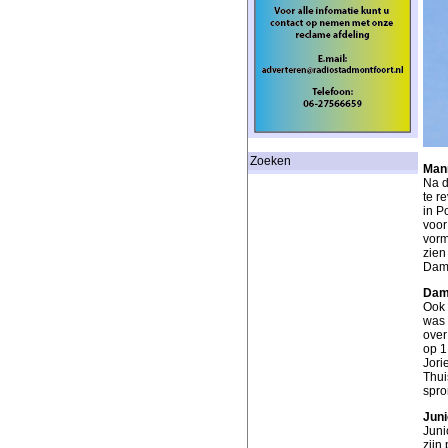
Zoeken
Man
Na d
te r
in P
voor
vor
zien
Dam 
Dam
Ook 
was 
over
op 1
Jori
Thui
spro
Juni
Juni
zijn