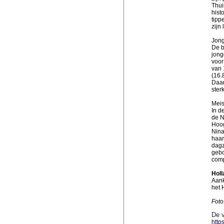
Thui
hist
tipp
zijn
Jon
De b
jong
voor
van 
(16.
Daar
ster
Meis
In d
de N
Hoog
Nina
haar
dagz
gebo
comp
Hol
Aank
het 
Foto
De v
http