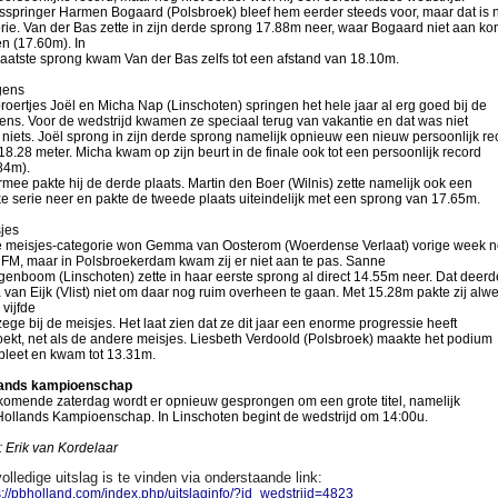
sspringer Harmen Bogaard (Polsbroek) bleef hem eerder steeds voor, maar dat is 
orie. Van der Bas zette in zijn derde sprong 17.88m neer, waar Bogaard niet aan ko
en (17.60m). In
 laatste sprong kwam Van der Bas zelfs tot een afstand van 18.10m.
gens
roertjes Joël en Micha Nap (Linschoten) springen het hele jaar al erg goed bij de
ens. Voor de wedstrijd kwamen ze speciaal terug van vakantie en dat was niet
 niets. Joël sprong in zijn derde sprong namelijk opnieuw een nieuw persoonlijk re
18.28 meter. Micha kwam op zijn beurt in de finale ook tot een persoonlijk record
84m).
mee pakte hij de derde plaats. Martin den Boer (Wilnis) zette namelijk ook een
ke serie neer en pakte de tweede plaats uiteindelijk met een sprong van 17.65m.
jes
e meisjes-categorie won Gemma van Oosterom (Woerdense Verlaat) vorige week 
FM, maar in Polsbroekerdam kwam zij er niet aan te pas. Sanne
enboom (Linschoten) zette in haar eerste sprong al direct 14.55m neer. Dat deerd
 van Eijk (Vlist) niet om daar nog ruim overheen te gaan. Met 15.28m pakte zij alw
 vijfde
ege bij de meisjes. Het laat zien dat ze dit jaar een enorme progressie heeft
ekt, net als de andere meisjes. Liesbeth Verdoold (Polsbroek) maakte het podium
leet en kwam tot 13.31m.
lands kampioenschap
omende zaterdag wordt er opnieuw gesprongen om een grote titel, namelijk
Hollands Kampioenschap. In Linschoten begint de wedstrijd om 14:00u.
: Erik van Kordelaar
olledige uitslag is te vinden via onderstaande link:
s://pbholland.com/index.php/uitslaginfo/?id_wedstrijd=4823