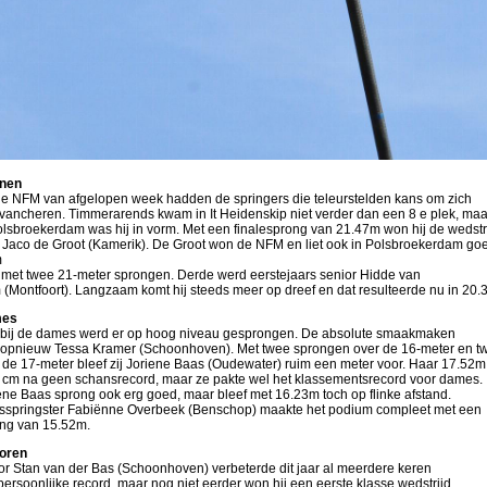
nen
e NFM van afgelopen week hadden de springers die teleurstelden kans om zich
evancheren. Timmerarends kwam in It Heidenskip niet verder dan een 8 e plek, maa
olsbroekerdam was hij in vorm. Met een finalesprong van 21.47m won hij de wedstr
 Jaco de Groot (Kamerik). De Groot won de NFM en liet ook in Polsbroekerdam go
m
 met twee 21-meter sprongen. Derde werd eerstejaars senior Hidde van
(Montfoort). Langzaam komt hij steeds meer op dreef en dat resulteerde nu in 20.
es
bij de dames werd er op hoog niveau gesprongen. De absolute smaakmaken
opnieuw Tessa Kramer (Schoonhoven). Met twee sprongen over de 16-meter en t
 de 17-meter bleef zij Joriene Baas (Oudewater) ruim een meter voor. Haar 17.52
 cm na geen schansrecord, maar ze pakte wel het klassementsrecord voor dames.
ene Baas sprong ook erg goed, maar bleef met 16.23m toch op flinke afstand.
sspringster Fabiënne Overbeek (Benschop) maakte het podium compleet met een
ng van 15.52m.
oren
or Stan van der Bas (Schoonhoven) verbeterde dit jaar al meerdere keren
 persoonlijke record, maar nog niet eerder won hij een eerste klasse wedstrijd.