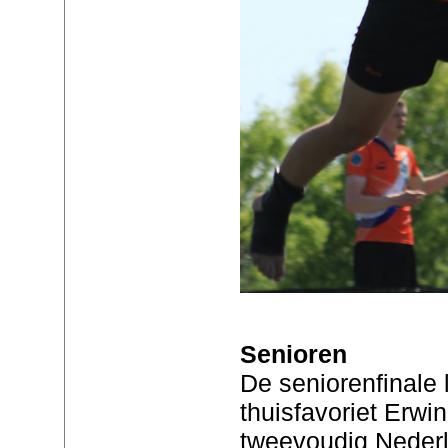
Senioren
De seniorenfinale
thuisfavoriet Erw
tweevoudig Neder