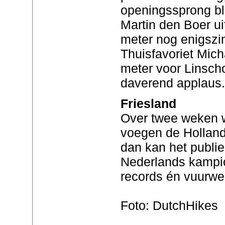
openingssprong bl
Martin den Boer u
meter nog enigszin
Thuisfavoriet Mic
meter voor Linsch
daverend applaus.
Friesland
Over twee weken w
voegen de Hollande
dan kan het publi
Nederlands kampi
records én vuurwer
Foto: DutchHikes