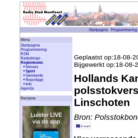
Startpagina
Programmering
Menu
Startpagina
Programmering
RSM
Geplaatst op:18-08-2
Radiobingo
Regionieuws
Bijgewerkt op:18-08-
Nieuws
Sport
Hollands Ka
Gemeente
Reportage
Info
polsstokver
Agenda
Reclame
Linschoten
Bron: Polsstokbon