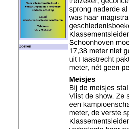
trefzeker, geconc
sprong naderde al 
was haar magistra
geschiedenisboeke
Klassementsleider
Schoonhoven moes
Zoeken
17,38 meter niet 
uit Haastrecht pa
meter, nét geen pe
Meisjes
Bij de meisjes stal
Vlist de show. Ze
een kampioenscha
meter, de verste sp
Klassementsleide