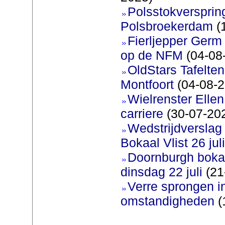
Polsstokverspring
Polsbroekerdam
(
Fierljepper Germ 
op de NFM
(04-08
OldStars Tafelte
Montfoort
(04-08-2
Wielrenster Ellen
carriere
(30-07-20
Wedstrijdversla
Bokaal Vlist 26 jul
Doornburgh bokaa
dinsdag 22 juli
(21
Verre sprongen i
omstandigheden
(