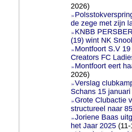
2026)
Polsstokversprin
de zege met zijn l
KNBB PERSBERI
(19) wint NK Snoo
Montfoort S.V 19
Creators FC Ladie
Montfoort eert ha
2026)
Verslag clubkam
Schans 15 januari
Grote Clubactie 
structureel naar 
Joriene Baas uit
het Jaar 2025
(11-