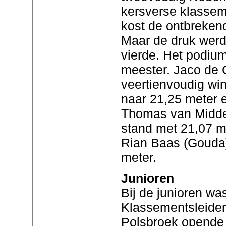
kersverse klassem
kost de ontbrekend
Maar de druk werd 
vierde. Het podiu
meester. Jaco de G
veertienvoudig win
naar 21,25 meter e
Thomas van Midden 
stand met 21,07 m
Rian Baas (Gouda)
meter.
Junioren
Bij de junioren wa
Klassementsleider
Polsbroek opende 