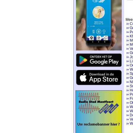
Meer
Co
Gr
Po
K
M
Mo
V
Gr
Jo
Li
Oo
Wi
S
Gr
NK
S
H
Po
Fi
Ol
Wi
We
Do
V
W