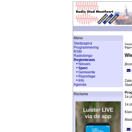
Menu
Startpagina
Gepla
Programmering
Bijge
RSM
Wie
Radiobingo
Regionieuws
Nieuws
Bro
Sport
Gemeente
Reportage
Info
Zate
Agenda
Stad
Pro
Reclame
1e j
1e j
Klas
Mast