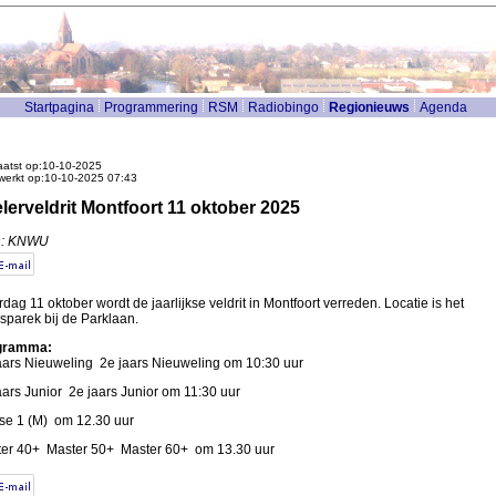
Startpagina
Programmering
RSM
Radiobingo
Regionieuws
Agenda
atst op:10-10-2025
werkt op:10-10-2025 07:43
lerveldrit Montfoort 11 oktober 2025
n: KNWU
rdag 11 oktober wordt de jaarlijkse veldrit in Montfoort verreden. Locatie is het
sparek bij de Parklaan.
gramma:
aars Nieuweling 2e jaars Nieuweling om 10:30 uur
aars Junior 2e jaars Junior om 11:30 uur
se 1 (M) om 12.30 uur
er 40+ Master 50+ Master 60+ om 13.30 uur