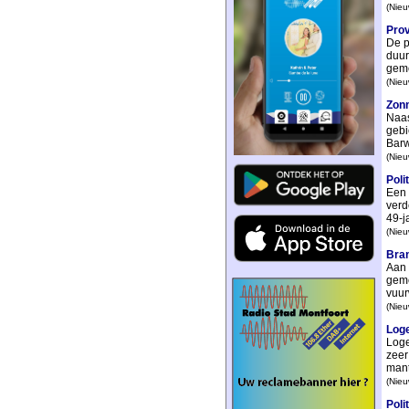
(Nieu
Prov
De p
duur
geme
(Nieu
Zonn
Naas
gebi
Barw
(Nieu
Poli
Een 
verd
49-ja
(Nieu
Bran
Aan 
geme
vuur
(Nieu
Loge
Loge
zeer
mant
(Nieu
Poli