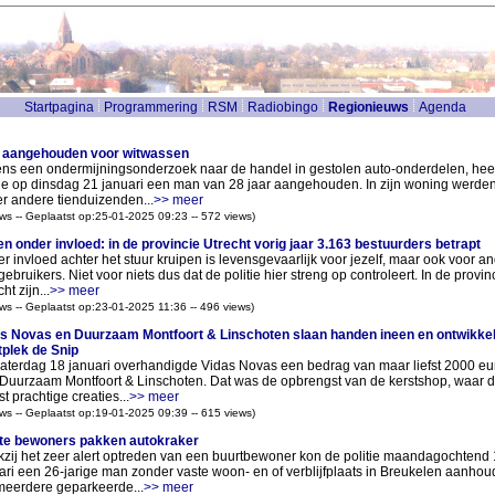
Startpagina
Programmering
RSM
Radiobingo
Regionieuws
Agenda
 aangehouden voor witwassen
ens een ondermijningsonderzoek naar de handel in gestolen auto-onderdelen, heef
tie op dinsdag 21 januari een man van 28 jaar aangehouden. In zijn woning werde
r andere tienduizenden...
>> meer
ws -- Geplaatst op:25-01-2025 09:23 -- 572 views)
en onder invloed: in de provincie Utrecht vorig jaar 3.163 bestuurders betrapt
r invloed achter het stuur kruipen is levensgevaarlijk voor jezelf, maar ook voor a
ebruikers. Niet voor niets dus dat de politie hier streng op controleert. In de provin
ht zijn...
>> meer
ws -- Geplaatst op:23-01-2025 11:36 -- 496 views)
s Novas en Duurzaam Montfoort & Linschoten slaan handen ineen en ontwikke
plek de Snip
aterdag 18 januari overhandigde Vidas Novas een bedrag van maar liefst 2000 eu
Duurzaam Montfoort & Linschoten. Dat was de opbrengst van de kerstshop, waar 
t prachtige creaties...
>> meer
ws -- Geplaatst op:19-01-2025 09:39 -- 615 views)
te bewoners pakken autokraker
zij het zeer alert optreden van een buurtbewoner kon de politie maandagochtend
ari een 26-jarige man zonder vaste woon- en of verblijfplaats in Breukelen aanho
meerdere geparkeerde...
>> meer