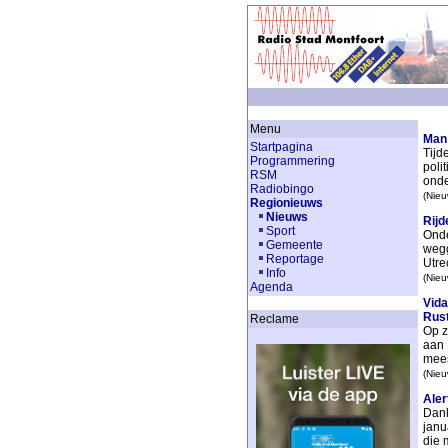
Menu
Man
Startpagina
Tijd
Programmering
poli
RSM
onde
Radiobingo
(Nieu
Regionieuws
Nieuws
Rijd
Sport
Onde
Gemeente
wegg
Reportage
Utrec
Info
(Nieu
Agenda
Vida
Rust
Reclame
Op z
aan 
mees
(Nieu
Aler
Dank
janu
die 