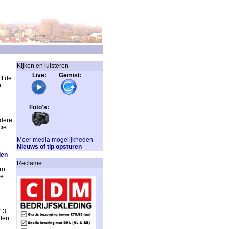
Kijken en luisteren
Live: Gemist:
t de
n
Foto's:
ndere
cie
Meer media mogelijkheden
Nieuws of tip opsturen
len
Reclame
ro
de
 13
uden