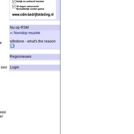
Nu op RSM
Nonstop muziek
silkstone - what's the reason
e
Regionieuws
j een
Login
twee
er