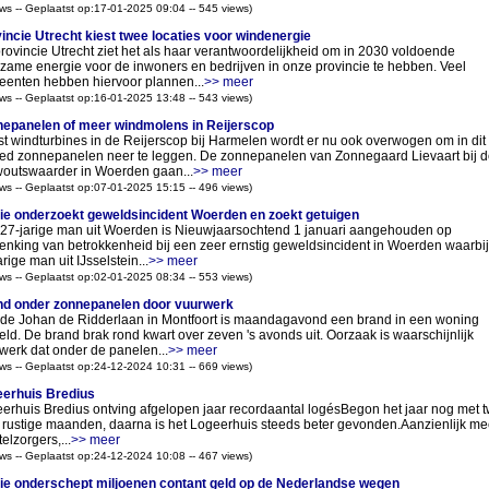
ws -- Geplaatst op:17-01-2025 09:04 -- 545 views)
incie Utrecht kiest twee locaties voor windenergie
rovincie Utrecht ziet het als haar verantwoordelijkheid om in 2030 voldoende
zame energie voor de inwoners en bedrijven in onze provincie te hebben. Veel
enten hebben hiervoor plannen...
>> meer
ws -- Geplaatst op:16-01-2025 13:48 -- 543 views)
epanelen of meer windmolens in Reijerscop
t windturbines in de Reijerscop bij Harmelen wordt er nu ook overwogen om in dit
ed zonnepanelen neer te leggen. De zonnepanelen van Zonnegaard Lievaart bij d
outswaarder in Woerden gaan...
>> meer
ws -- Geplaatst op:07-01-2025 15:15 -- 496 views)
tie onderzoekt geweldsincident Woerden en zoekt getuigen
27-jarige man uit Woerden is Nieuwjaarsochtend 1 januari aangehouden op
enking van betrokkenheid bij een zeer ernstig geweldsincident in Woerden waarbi
rige man uit IJsselstein...
>> meer
ws -- Geplaatst op:02-01-2025 08:34 -- 553 views)
d onder zonnepanelen door vuurwerk
de Johan de Ridderlaan in Montfoort is maandagavond een brand in een woning
ld. De brand brak rond kwart over zeven 's avonds uit. Oorzaak is waarschijnlijk
werk dat onder de panelen...
>> meer
ws -- Geplaatst op:24-12-2024 10:31 -- 669 views)
erhuis Bredius
erhuis Bredius ontving afgelopen jaar recordaantal logésBegon het jaar nog met 
 rustige maanden, daarna is het Logeerhuis steeds beter gevonden.Aanzienlijk me
elzorgers,...
>> meer
ws -- Geplaatst op:24-12-2024 10:08 -- 467 views)
tie onderschept miljoenen contant geld op de Nederlandse wegen