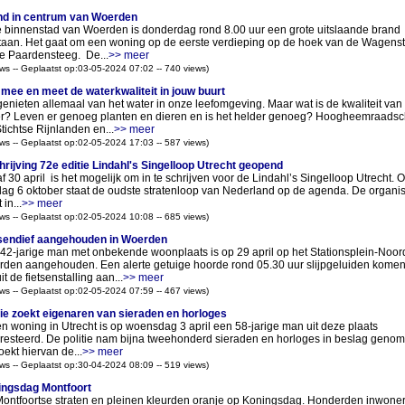
d in centrum van Woerden
e binnenstad van Woerden is donderdag rond 8.00 uur een grote uitslaande brand
taan. Het gaat om een woning op de eerste verdieping op de hoek van de Wagenst
e Paardensteeg. De...
>> meer
ws -- Geplaatst op:03-05-2024 07:02 -- 740 views)
mee en meet de waterkwaliteit in jouw buurt
enieten allemaal van het water in onze leefomgeving. Maar wat is de kwaliteit van 
r? Leven er genoeg planten en dieren en is het helder genoeg? Hoogheemraads
tichtse Rijnlanden en...
>> meer
ws -- Geplaatst op:02-05-2024 17:03 -- 587 views)
hrijving 72e editie Lindahl's Singelloop Utrecht geopend
f 30 april is het mogelijk om in te schrijven voor de Lindahl’s Singelloop Utrecht. 
ag 6 oktober staat de oudste stratenloop van Nederland op de agenda. De organis
 in...
>> meer
ws -- Geplaatst op:02-05-2024 10:08 -- 685 views)
sendief aangehouden in Woerden
42-jarige man met onbekende woonplaats is op 29 april op het Stationsplein-Noord
den aangehouden. Een alerte getuige hoorde rond 05.30 uur slijpgeluiden kome
t de fietsenstalling aan...
>> meer
ws -- Geplaatst op:02-05-2024 07:59 -- 467 views)
tie zoekt eigenaren van sieraden en horloges
en woning in Utrecht is op woensdag 3 april een 58-jarige man uit deze plaats
resteerd. De politie nam bijna tweehonderd sieraden en horloges in beslag geno
oekt hiervan de...
>> meer
ws -- Geplaatst op:30-04-2024 08:09 -- 519 views)
ngsdag Montfoort
ontfoortse straten en pleinen kleurden oranje op Koningsdag. Honderden inwone