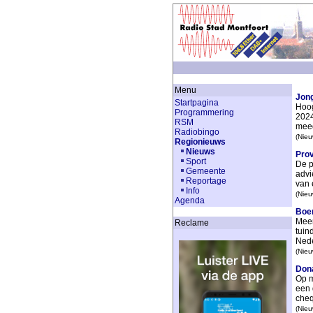
Menu
Jon
Startpagina
Hoog
Programmering
2024
RSM
meed
Radiobingo
(Nieu
Regionieuws
Nieuws
Prov
Sport
De p
Gemeente
advi
Reportage
van 
Info
(Nieu
Agenda
Boer
Meer
Reclame
tuin
Nede
(Nieu
Dona
Op m
een 
cheq
(Nieu