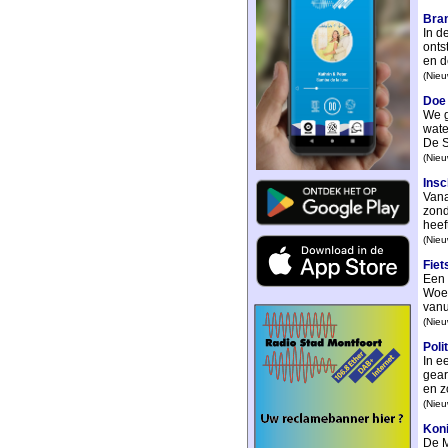
Bran
In d
onts
en d
(Nieu
Doe 
We g
wate
De S
(Nieu
Insc
Vana
zond
heeft
(Nieu
Fiet
Een 
Woer
vanui
(Nieu
Poli
In e
gear
en z
(Nieu
Koni
De M