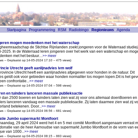
Startpagina
Programmering
RSM
Radiobingo
Regionieuws
Agenda
geren mogen meedenken met het waterschap
heemraadschap de Stichtse Rijnlanden zoekt jongeren voor de Waterraad studiej
-2025. In de Waterraad leren jongeren over het werk van een waterschap en mog
enken met het bestuur....
>> meer
ws -- Geplaatst op:14-05-2024 17:10 -- 475 views)
incie Utrecht geeft aanlijnadvies ivm wolf
rovincie Utrecht heeft een aanlijnadvies afgegeven voor honden in de natuur. Dit
es geldt ook voor gebieden waar honden normaliter los mogen lopen.Dit is het gev
een confrontatie...
>> meer
ws -- Geplaatst op:14-05-2024 07:04 -- 598 views)
en en tuinders lanceren massale publieksactie
 dan 2500 boeren en tuinders laten zien wat zij voor ons allemaal doenBoeren en
ders lanceren vandaag een massale publieksactie. Zij laten daarmee zien wat zij v
rland betekenen. Door...
>> meer
ws -- Geplaatst op:14-05-2024 06:56 -- 681 views)
tie Jumbo supermarkt Montfoort
aandag, 29 april 2024 werd het 4 en 5 mei comité Montfoort aangenaam verrast m
donatie van de heer Aarnoudse van supermarkt Jumbo Montfoort in de vorm van e
ue van 1000...
>> meer
ws -- Geplaatst op:04-05-2024 08:15 -- 883 views)