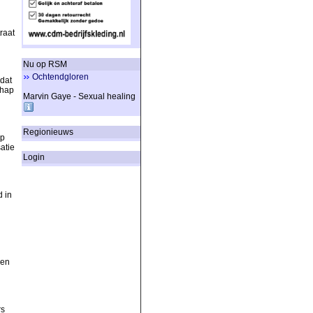
raat
Nu op RSM
Ochtendgloren
dat
chap
Marvin Gaye - Sexual healing
Regionieuws
Op
atie
Login
 in
n
men
rs