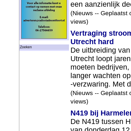
een aanzienlijk de
(Nieuws -- Geplaatst 
views)
Vertraging stroom
Utrecht hard
Zoeken
De uitbreiding va
Utrecht loopt jare
moeten bedrijven,
langer wachten op
-verzwaring. Met di
(Nieuws -- Geplaatst 
views)
N419 bij Harmele
De N419 tussen H
van donderdag 12 j