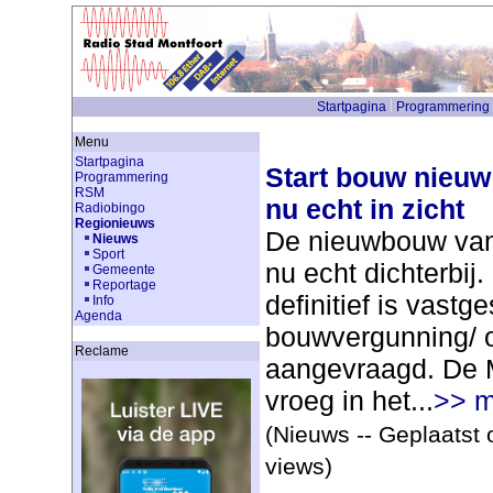
Startpagina
Programmering
Menu
Startpagina
Start bouw nieu
Programmering
RSM
nu echt in zicht
Radiobingo
Regionieuws
De nieuwbouw va
Nieuws
Sport
nu echt dichterbi
Gemeente
Reportage
definitief is vastge
Info
Agenda
bouwvergunning/ 
Reclame
aangevraagd. De 
vroeg in het...
>> m
(Nieuws -- Geplaatst 
views)