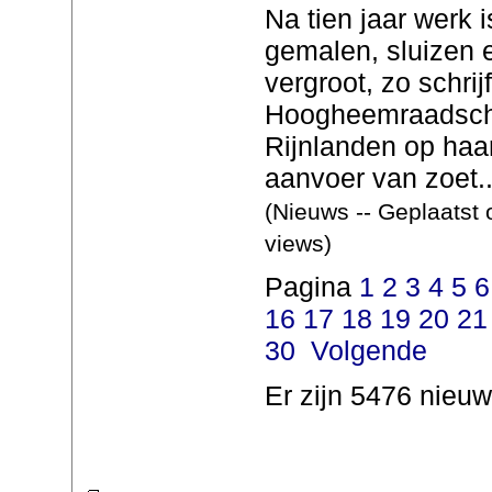
Na tien jaar werk i
gemalen, sluizen 
vergroot, zo schrijf
Hoogheemraadsch
Rijnlanden op haa
aanvoer van zoet..
(Nieuws -- Geplaatst 
views)
Pagina
1
2
3
4
5
6
16
17
18
19
20
21
30
Volgende
Er zijn 5476 nieuw