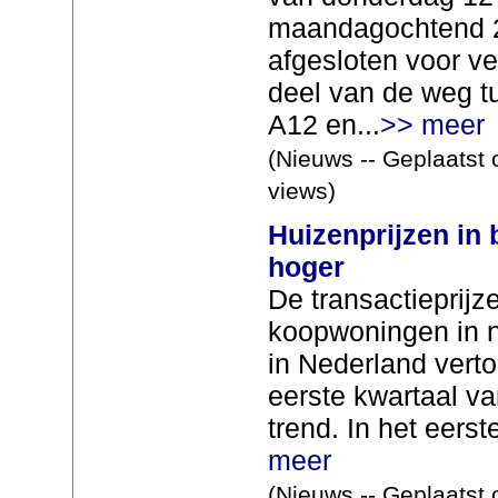
maandagochtend 23
afgesloten voor ve
deel van de weg t
A12 en...
>> meer
(Nieuws -- Geplaatst 
views)
Huizenprijzen in 
hoger
De transactieprij
koopwoningen in 
in Nederland verto
eerste kwartaal v
trend. In het eerst
meer
(Nieuws -- Geplaatst 