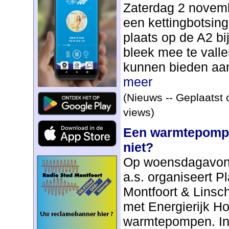
Zaterdag 2 novemb
een kettingbotsing
plaats op de A2 bi
bleek mee te valle
kunnen bieden aan 
meer
(Nieuws -- Geplaatst 
views)
Een warmtepomp 
niet?
Op woensdagavon
a.s. organiseert 
Montfoort & Linsc
met Energierijk H
warmtepompen. In