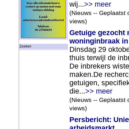
wij...
>> meer
(Nieuws -- Geplaatst 
views)
Getuige gezocht 
woninginbraak in
Zoeken
Dinsdag 29 oktob
thuis terwijl de i
De inbrekers wiste
maken.De recherch
getuigen, specifie
die...
>> meer
(Nieuws -- Geplaatst 
views)
Persbericht: Uni
arbeidsmarkt