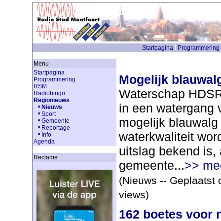
Startpagina
Programmering
Menu
Startpagina
Mogelijk blauwal
Programmering
RSM
Waterschap HDSR h
Radiobingo
Regionieuws
in een watergang 
Nieuws
Sport
mogelijk blauwalg
Gemeente
Reportage
waterkwaliteit wor
Info
Agenda
uitslag bekend is,
Reclame
gemeente...
>> me
(Nieuws -- Geplaatst 
views)
162 boetes voor 