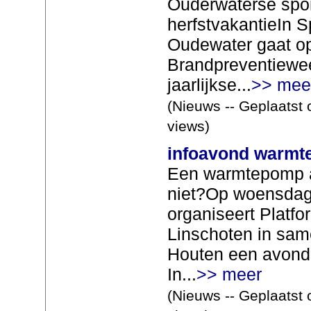
Ouderwaterse spor
herfstvakantieIn S
Oudewater gaat op
Brandpreventiewee
jaarlijkse...
>> mee
(Nieuws -- Geplaatst 
views)
infoavond warmt
Een warmtepomp a
niet?Op woensdag
organiseert Platf
Linschoten in sam
Houten een avond
In...
>> meer
(Nieuws -- Geplaatst 