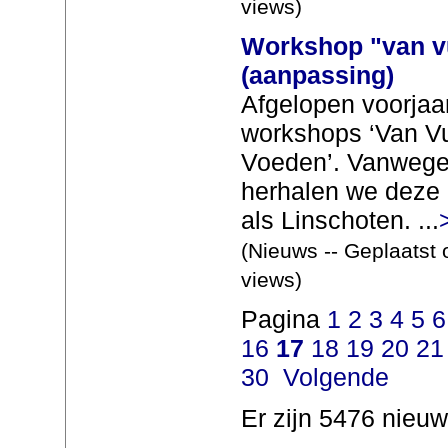
views)
Workshop "van v
(aanpassing)
Afgelopen voorjaar
workshops ‘Van Vu
Voeden’. Vanwege 
herhalen we deze 
als Linschoten. ...
(Nieuws -- Geplaatst 
views)
Pagina
1
2
3
4
5
6
16
17
18
19
20
21
30
Volgende
Er zijn 5476 nieuw