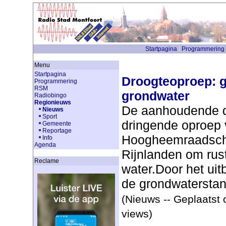
Startpagina
Programmering
Menu
Startpagina
Droogteoproep: g
Programmering
RSM
grondwater
Radiobingo
Regionieuws
De aanhoudende dr
Nieuws
Sport
dringende oproep 
Gemeente
Reportage
Hoogheemraadsch
Info
Agenda
Rijnlanden om rus
Reclame
water.Door het uitb
de grondwaterstan
(Nieuws -- Geplaatst 
views)