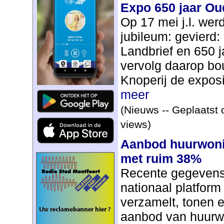
Expo 650 jaar Ou
Op 17 mei j.l. wer
jubileum: gevierd:
Landbrief en 650 j
vervolg daarop 
Knoperij de exposi
meer
(Nieuws -- Geplaatst 
views)
Aanbod huurwonin
met ruim 38%
Recente gegevens 
nationaal platfor
verzamelt, tonen 
aanbod van huurw