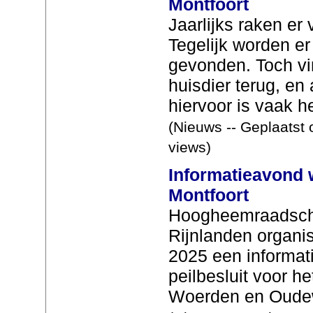
Montfoort
Jaarlijks raken er 
Tegelijk worden er
gevonden. Toch vin
huisdier terug, e
hiervoor is vaak he
(Nieuws -- Geplaatst 
views)
Informatieavond 
Montfoort
Hoogheemraadsch
Rijnlanden organis
2025 een informat
peilbesluit voor h
Woerden en Oudewa