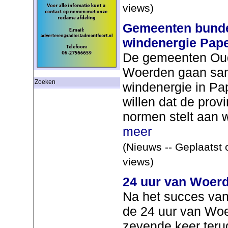
views)
Gemeenten bunde
windenergie Pap
De gemeenten Oud
Woerden gaan sa
Zoeken
windenergie in P
willen dat de prov
normen stelt aan w
meer
(Nieuws -- Geplaatst 
views)
24 uur van Woerd
Na het succes van
de 24 uur van Woe
zevende keer terug