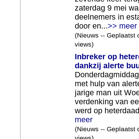
zaterdag 9 mei w
deelnemers in est
door en...
>> meer
(Nieuws -- Geplaatst 
views)
Inbreker op het
dankzij alerte b
Donderdagmiddag
met hulp van aler
jarige man uit W
verdenking van e
werd op heterdaad 
meer
(Nieuws -- Geplaatst 
views)