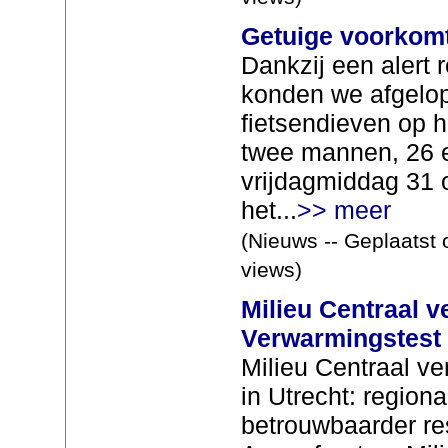
Getuige voorkomt 
Dankzij een alert 
konden we afgelo
fietsendieven op 
twee mannen, 26 e
vrijdagmiddag 31 o
het...
>> meer
(Nieuws -- Geplaatst 
views)
Milieu Centraal v
Verwarmingstest 
Milieu Centraal v
in Utrecht: region
betrouwbaarder r