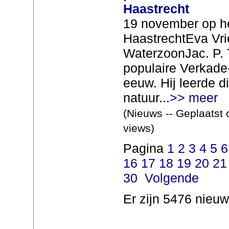
Haastrecht
19 november op h
HaastrechtEva Vri
WaterzoonJac. P. 
populaire Verkade
eeuw. Hij leerde d
natuur...
>> meer
(Nieuws -- Geplaatst 
views)
Pagina
1
2
3
4
5
6
16
17
18
19
20
21
30
Volgende
Er zijn 5476 nieuw