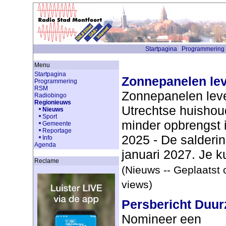
Startpagina
Programmering
Menu
Startpagina
Zonnepanelen lev
Programmering
RSM
Zonnepanelen leve
Radiobingo
Regionieuws
Utrechtse huisho
Nieuws
Sport
minder opbrengst
Gemeente
Reportage
2025 - De salderin
Info
Agenda
januari 2027. Je ku
Reclame
(Nieuws -- Geplaatst 
views)
Persbericht Duur
Nomineer een