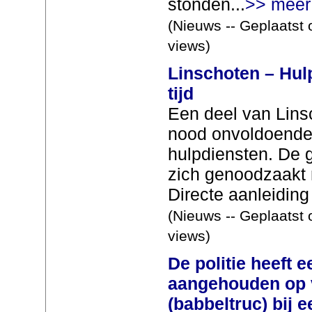
stonden...
>> meer
(Nieuws -- Geplaatst 
views)
Linschoten – Hul
tijd
Een deel van Linsc
nood onvoldoende 
hulpdiensten. De 
zich genoodzaakt
Directe aanleiding 
(Nieuws -- Geplaatst 
views)
De politie heeft 
aangehouden op v
(babbeltruc) bij 