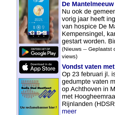
De Mantelmeeuw
Nu ook de gemeen
vorig jaar heeft i
van hospice De M
Kempensingel, kan
gestart worden. Bin
(Nieuws -- Geplaatst 
views)
Vondst vaten met
Op 23 februari jl. 
gedumpte vaten me
op Achthoven in M
met Hoogheemraad
Rijnlanden (HDSR) 
meer