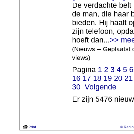
De verdachte belt 
de man, die haar b
bieden. Hij haalt 
zijn telefoon, opd
hoeft dan...
>> mee
(Nieuws -- Geplaatst 
views)
Pagina
1
2
3
4
5
6
16
17
18
19
20
21
30
Volgende
Er zijn 5476 nieuw
Print
© Radio 