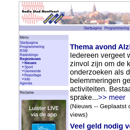
Startpagina
Programmering
Menu
Startpagina
Thema avond Alz
Programmering
RSM
Iedereen vergeet 
Radiobingo
Regionieuws
zinvol zijn om de k
Nieuws
Sport
onderzoeken als 
Gemeente
Reportage
belemmeringen gev
Info
Agenda
activiteiten. Best
Reclame
sprake...
>> meer
(Nieuws -- Geplaatst 
views)
Veel geld nodig 