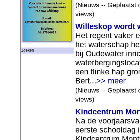
(Nieuws -- Geplaatst 
views)
Willeskop wordt 
Het regent vaker 
het waterschap he
Zoeken
bij Oudewater inri
waterbergingsloca
een flinke hap gr
Bert...
>> meer
(Nieuws -- Geplaatst 
views)
Kindcentrum Mon
Na de voorjaarsvak
eerste schooldag 
Kindcentrum Montfo