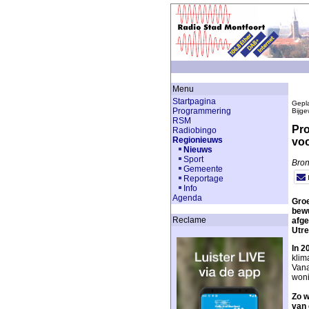
Menu
Startpagina
Gepla
Programmering
Bijge
RSM
Pro
Radiobingo
Regionieuws
voo
Nieuws
Sport
Bron
Gemeente
Reportage
Info
Agenda
Groe
bewu
Reclame
afge
Utre
In 2
klim
Vana
woni
Zo w
van 