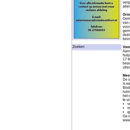
verg
alle
Groo
Geme
van 
voor
geme
deel
binn
Zoeken
Voor
Aanv
hulp
17 f
bean
utre
Meer
De s
is e
Biod
ruim
het 
te v
• vo
• in
• gr
Ga v
www.