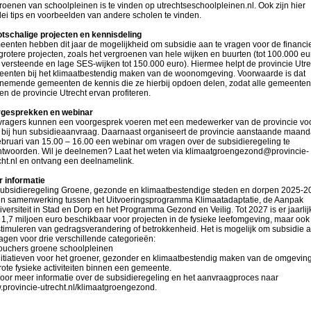
roenen van schoolpleinen is te vinden op utrechtseschoolpleinen.nl. Ook zijn hier
rlei tips en voorbeelden van andere scholen te vinden.
tschalige projecten en kennisdeling
enten hebben dit jaar de mogelijkheid om subsidie aan te vragen voor de financi
grotere projecten, zoals het vergroenen van hele wijken en buurten (tot 100.000 eu
 versteende en lage SES-wijken tot 150.000 euro). Hiermee helpt de provincie Utre
enten bij het klimaatbestendig maken van de woonomgeving. Voorwaarde is dat
nemende gemeenten de kennis die ze hierbij opdoen delen, zodat alle gemeenten
en de provincie Utrecht ervan profiteren.
gesprekken en webinar
ragers kunnen een voorgesprek voeren met een medewerker van de provincie vo
 bij hun subsidieaanvraag. Daarnaast organiseert de provincie aanstaande maan
ebruari van 15.00 – 16.00 een webinar om vragen over de subsidieregeling te
twoorden. Wil je deelnemen? Laat het weten via klimaatgroengezond@provincie-
cht.nl en ontvang een deelnamelink.
 informatie
ubsidieregeling Groene, gezonde en klimaatbestendige steden en dorpen 2025-2
en samenwerking tussen het Uitvoeringsprogramma Klimaatadaptatie, de Aanpak
iversiteit in Stad en Dorp en het Programma Gezond en Veilig. Tot 2027 is er jaarlij
 1,7 miljoen euro beschikbaar voor projecten in de fysieke leefomgeving, maar ook
stimuleren van gedragsverandering of betrokkenheid. Het is mogelijk om subsidie 
ragen voor drie verschillende categorieën:
uchers groene schoolpleinen
itiatieven voor het groener, gezonder en klimaatbestendig maken van de omgevin
ote fysieke activiteiten binnen een gemeente.
oor meer informatie over de subsidieregeling en het aanvraagproces naar
provincie-utrecht.nl/klimaatgroengezond.