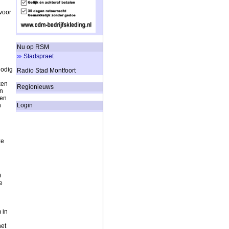
voor
Nu op RSM
Stadspraet
nodig
Radio Stad Montfoort
ken
Regionieuws
n
den
n
Login
ze
0
e
 in
het