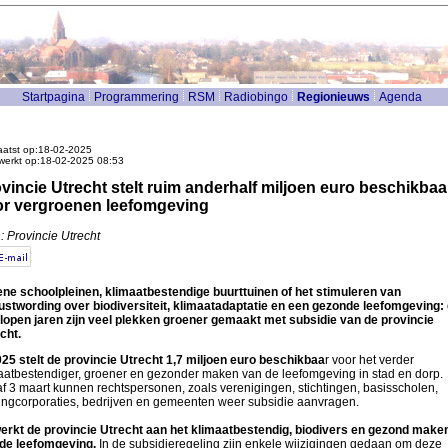
Startpagina
Programmering
RSM
Radiobingo
Regionieuws
Agenda
atst op:18-02-2025
werkt op:18-02-2025 08:53
vincie Utrecht stelt ruim anderhalf miljoen euro beschikbaa
r vergroenen leefomgeving
: Provincie Utrecht
ne schoolpleinen, klimaatbestendige buurttuinen of het stimuleren van
stwording over biodiversiteit, klimaatadaptatie en een gezonde leefomgeving:
lopen jaren zijn veel plekken groener gemaakt met subsidie van de provincie
cht.
025 stelt de provincie Utrecht 1,7 miljoen euro beschikbaa
r voor het verder
aatbestendiger, groener en gezonder maken van de leefomgeving in stad en dorp.
f 3 maart kunnen rechtspersonen, zoals verenigingen, stichtingen, basisscholen,
ngcorporaties, bedrijven en gemeenten weer subsidie aanvragen.
erkt de provincie Utrecht aan het klimaatbestendig, biodivers en gezond make
de leefomgeving.
In de subsidieregeling zijn enkele wijzigingen gedaan om deze