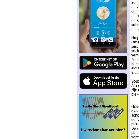
toeg
• Pr
een 
• De
• Kl
subs
• Sc
Hoge
Om t
zijn
soci
verg
75.0
hebb
extr
tota
Vouc
Afge
zijn
blek
Gede
extr
scho
eenv
prof
Daar
plaa
vers