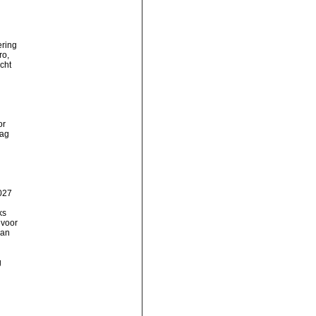
ering
ro,
cht
or
dag
027
ks
 voor
aan
g