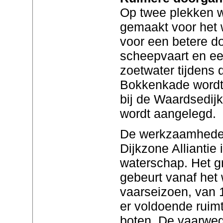
Op twee plekken w
gemaakt voor het 
voor een betere d
scheepvaart en ee
zoetwater tijdens 
Bokkenkade wordt d
bij de Waardsedij
wordt aangelegd.
De werkzaamheden
Dijkzone Alliantie
waterschap. Het g
gebeurt vanaf het 
vaarseizoen, van 1 a
er voldoende ruim
boten. De vaarweg b