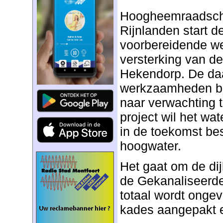
Hoogheemraadsch
Rijnlanden start 
voorbereidende w
versterking van de
Hekendorp. De da
werkzaamheden beg
naar verwachting t
project wil het w
in de toekomst b
hoogwater.
Het gaat om de di
de Gekanaliseerde
totaal wordt ongev
kades aangepakt 