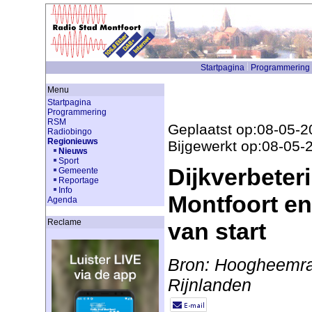
Startpagina
Programmering
Menu
Startpagina
Programmering
RSM
Geplaatst op:08-05-2
Radiobingo
Regionieuws
Bijgewerkt op:08-05-
Nieuws
Sport
Dijkverbeter
Gemeente
Reportage
Info
Montfoort e
Agenda
Reclame
van start
Bron: Hoogheemra
Rijnlanden