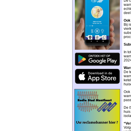
De c
warm
echt
deel
Ook 
Bij 
vier
subs
proc
Subs
In t
warm
2024
War
De t
warm
kete
huis
Ook 
warm
pass
De I
huis
isol
“Ver
Volg