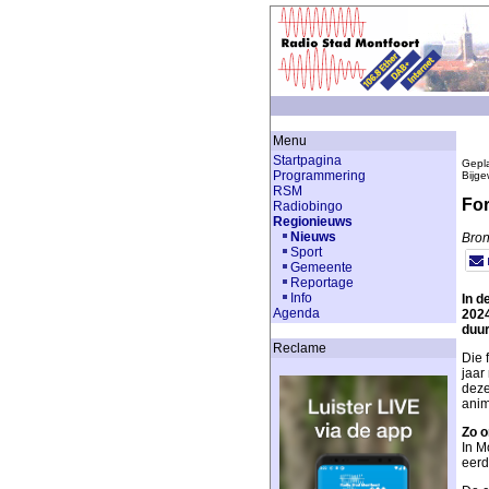
Menu
Startpagina
Gepla
Programmering
Bijge
RSM
For
Radiobingo
Regionieuws
Nieuws
Bron
Sport
Gemeente
Reportage
Info
In d
Agenda
2024
duur
Reclame
Die 
jaar
deze
anim
Zo o
In M
eerd