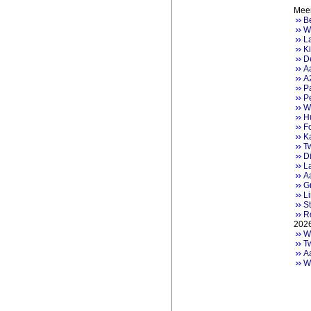
Meer
Be
Wa
La
Ki
De
Aa
A2
P
Pe
W
H
F
K
Tw
Di
L
Aa
Gr
Li
St
R
202
We
Tw
A
W