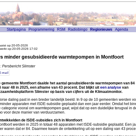
Startpagina
Programmering
RSM
Radiobingo
Regionieuws
Agenda
atst op:20-05-2026
werkt op:20-05-2026 17:02
s minder gesubsidieerde warmtepompen in Montfoort
: Persbericht Slimster
e gemeente Montfoort daalde het aantal gesubsidieerde warmtepompen van 84 
 naar 48 in 2025, een afname van 43 procent. Dat blijkt uit
een analyse
van
zaamheidsplatform Slimster op basis van cijfers uit de Klimaatmonitor.
forse daling past in een breder landelijk beeld. In 9 op de 10 gemeenten werden vo
 minder apparaten met ISDE-subsidie geplaatst dan een jaar eerder. Omdat het bi
 categorie vooral om warmtepompen gaat, wijst dat op een duidelijke terugval in d
o voor deze manier van verduurzamen.
ntwikkelden de ISDE-subsidies zich in Montfoort
ontfoort werden in 2025 in totaal 48 apparaten met ISDE-subsidie geplaatst. Een ja
er waren dat er 84. Daarmee kwam de ontwikkeling uit op een daling van 43 proce