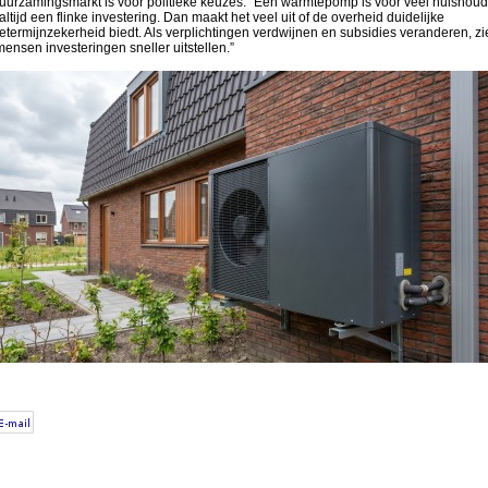
uurzamingsmarkt is voor politieke keuzes. “Een warmtepomp is voor veel huishou
altijd een flinke investering. Dan maakt het veel uit of de overheid duidelijke
etermijnzekerheid biedt. Als verplichtingen verdwijnen en subsidies veranderen, zi
mensen investeringen sneller uitstellen.”