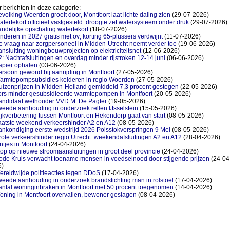
 berichten in deze categorie:
volking Woerden groeit door, Montfoort laat lichte daling zien
(29-07-2026)
tertekort officieel vastgesteld: droogte zet watersysteem onder druk
(29-07-2026)
ndelijke opschaling watertekort
(18-07-2026)
nderen in 2027 gratis met ov; korting 65-plussers verdwijnt
(11-07-2026)
 vraag naar zorgpersoneel in Midden-Utrecht neemt verder toe
(19-06-2026)
nsluiting woningbouwprojecten op elektriciteitsnet
(12-06-2026)
: Nachtafsluitingen en overdag minder rijstroken 12-14 juni
(06-06-2026)
apier ophalen
(03-06-2026)
rsoon gewond bij aanrijding in Montfoort
(27-05-2026)
armtepompsubsidies kelderen in regio Woerden
(27-05-2026)
uizenprijzen in Midden-Holland gemiddeld 7,3 procent gestegen
(22-05-2026)
ors minder gesubsidieerde warmtepompen in Montfoort
(20-05-2026)
andidaat wethouder VVD M. De Pagter
(19-05-2026)
eede aanhouding in onderzoek rellen IJsselstein
(15-05-2026)
jkverbetering tussen Montfoort en Hekendorp gaat van start
(08-05-2026)
aatste weekend verkeershinder A2 en A12
(08-05-2026)
nkondiging eerste wedstrijd 2026 Polsstokverspringen 9 Mei
(08-05-2026)
ote verkeershinder regio Utrecht: weekendafsluitingen A2 en A12
(28-04-2026)
ntjes in Montfoort
(24-04-2026)
op op nieuwe stroomaansluitingen in groot deel provincie
(24-04-2026)
ode Kruis verwacht toename mensen in voedselnood door stijgende prijzen
(24-04
6)
reldwijde politieacties tegen DDoS
(17-04-2026)
eede aanhouding in onderzoek brandstichting man in rolstoel
(17-04-2026)
antal woninginbraken in Montfoort met 50 procent toegenomen
(14-04-2026)
oning in Montfoort overvallen, bewoner geslagen
(08-04-2026)