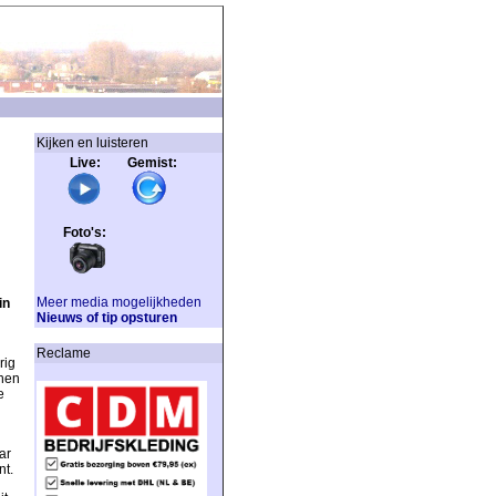
Kijken en luisteren
Live: Gemist:
Foto's:
Meer media mogelijkheden
in
Nieuws of tip opsturen
Reclame
rig
nnen
e
ar
nt.