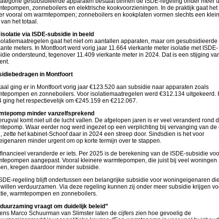
ategorie gesubsidieerde apparaten bestaat binnen de ISDE-regeling onder meer u
tepompen, zonneboilers en elektrische kookvoorzieningen. In de praktijk gaat het
er vooral om warmtepompen; zonneboilers en kookplaten vormen slechts een klei
 van het totaal.
isolatie via ISDE-subsidie in beeld
isolatiemaatregelen gaat het niet om aantallen apparaten, maar om gesubsidieerde
kante meters. In Montfoort werd vorig jaar 11.664 vierkante meter isolatie met ISDE-
idie ondersteund, tegenover 11.409 vierkante meter in 2024. Dat is een stijging va
ent.
idiebedragen in Montfoort
otaal ging er in Montfoort vorig jaar €123.520 aan subsidie naar apparaten zoals
tepompen en zonneboilers. Voor isolatiemaatregelen werd €312.134 uitgekeerd. 
 ging het respectievelijk om €245.159 en €212.067.
mtepomp minder vanzelfsprekend
erugval komt niet uit de lucht vallen. De afgelopen jaren is er veel veranderd rond 
tepomp. Waar eerder nog werd ingezet op een verplichting bij vervanging van de 
l, zette het kabinet-Schoof daar in 2024 een streep door. Sindsdien is het voor
eigenaren minder urgent om op korte termijn over te stappen.
financieel veranderde er iets. Per 2025 is de berekening van de ISDE-subsidie voo
tepompen aangepast. Vooral kleinere warmtepompen, die juist bij veel woningen
en, kregen daardoor minder subsidie.
SDE-regeling blijft ondertussen een belangrijke subsidie voor woningeigenaren di
 willen verduurzamen. Via deze regeling kunnen zij onder meer subsidie krijgen vo
atie, warmtepompen en zonneboilers.
duurzaming vraagt om duidelijk beleid”
ens Marco Schuurman van Slimster laten de cijfers zien hoe gevoelig de