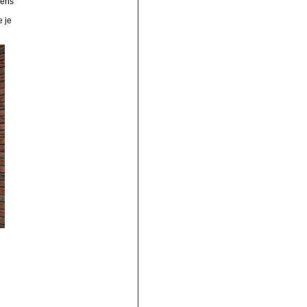
dens
e je