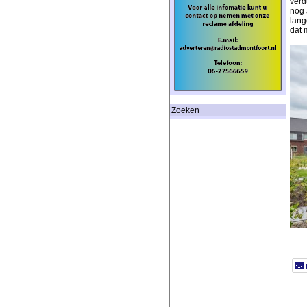
verd
nog 
lang
dat 
Zoeken