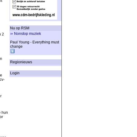
it
n
Nu op RSM
Nonstop muziek
n 2
Paul Young - Everything must
change
In
Regionieuws
Login
de
cv-
r
e hun
or