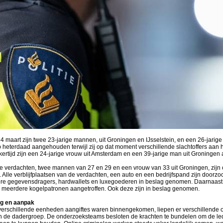
maart zijn twee 23-jarige mannen, uit Groningen en IJsselstein, en een 26-jarige
 heterdaad aangehouden terwijl zij op dat moment verschillende slachtoffers aan h
kertijd zijn een 24-jarige vrouw uit Amsterdam en een 39-jarige man uit Groninge
ie verdachten, twee mannen van 27 en 29 en een vrouw van 33 uit Groningen, zij
lle verblijfplaatsen van de verdachten, een auto en een bedrijfspand zijn doorzocht
ere gegevensdragers, hardwallets en luxegoederen in beslag genomen. Daarnaast
meerdere kogelpatronen aangetroffen. Ook deze zijn in beslag genomen.
g en aanpak
 verschillende eenheden aangiftes waren binnengekomen, liepen er verschillende
n de dadergroep. De onderzoeksteams besloten de krachten te bundelen om de l