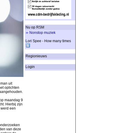
Nu op RSM
Nonstop muziek
Lori Spee - How many times
Regionieuws
Login
 man uit
et oplichten
n aangehouden.
n op maandag 9
. Hierbij zijn
 werd een
 onderzoeken
eden van deze