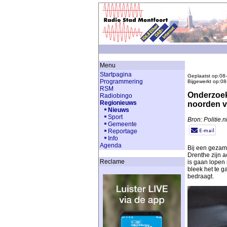
Menu
Startpagina
Geplaatst op:08
Programmering
Bijgewerkt op:0
RSM
Onderzoek
Radiobingo
Regionieuws
noorden v
Nieuws
Sport
Bron: Politie.n
Gemeente
Reportage
Info
Agenda
Bij een gezam
Drenthe zijn 
Reclame
is gaan lopen
bleek het te g
bedraagt.