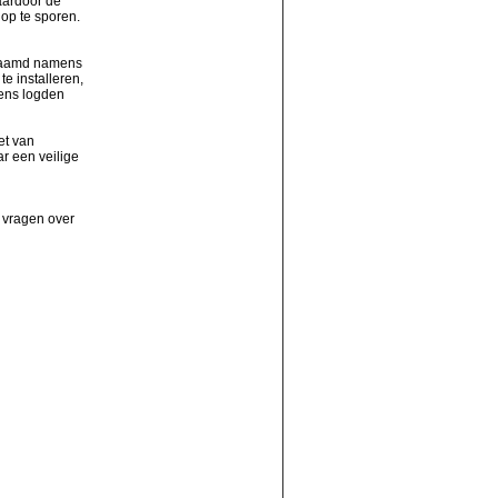
aardoor de
op te sporen.
enaamd namens
e installeren,
ens logden
et van
r een veilige
j vragen over