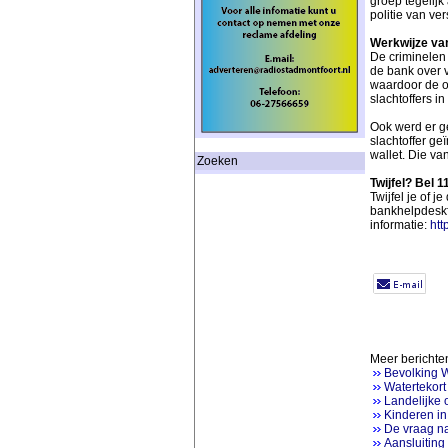
groep tegelij
politie van v
Werkwijze va
De criminelen
de bank over v
waardoor de o
slachtoffers i
Ook werd er g
slachtoffer ge
wallet. Die van
Zoeken
Twijfel? Bel 1
Twijfel je of 
bankhelpdeskf
informatie:
htt
Meer berichten
Bevolking Wo
Watertekort
Landelijke 
Kinderen in
De vraag na
Aansluiting