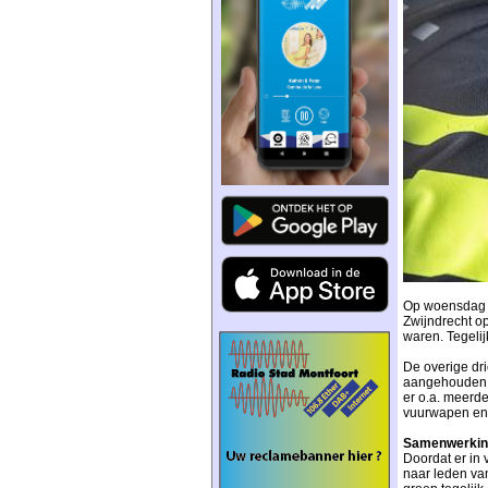
Op woensdag 4 
Zwijndrecht op
waren. Tegelij
De overige dr
aangehouden. A
er o.a. meerd
vuurwapen en 
Samenwerkin
Doordat er in
naar leden va