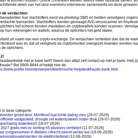
k aan te kunnen houden. Online criminelen werken steeds vaker landelijk samen, w
erschillende delen van het land eveneens intensiever samenwerkt om deze groepen 
n de verdachten
 benaderden hun slachtoffers eerst via phishing-SMS en belden vervolgens zog
erdachte transacties. Slachtoffers werden gevraagd AVG-virusscanner en Anydesk t
plichters het scherm konden meekijken en cryptowallets konden scannen. Vervolg
n op hun rekeningen en wallets, waarna de oplichters het geld stalen.
ebeld uit naam van een crypto-exchange. De verdachten vertelden dan dat de wall
ïnfecteerd was en dat uit veiligheid de cryptomunten overgezet moesten worden naa
 de oplichters.
12!
je daadwerkelijk met je bank belt? Neem dan altijd zelf contact op met je bank. Heb ji
raude? Bel 0900-8844 of bekijk hier de
ps://www.politie.nl/onderwerpen/telefonische-helpdeskfraude-bank.html
 in deze categorie:
erden groeit door, Montfoort laat lichte daling zien
(29-07-2026)
 officieel vastgesteld: droogte zet watersysteem onder druk
(29-07-2026)
opschaling watertekort
(18-07-2026)
 2027 gratis met ov; korting 65-plussers verdwijnt
(11-07-2026)
ar zorgpersoneel in Midden-Utrecht neemt verder toe
(19-06-2026)
 woningbouwprojecten op elektriciteitsnet
(12-06-2026)