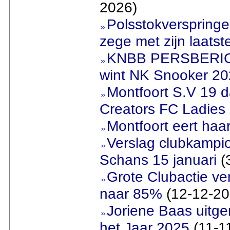
2026)
Polsstokverspring
zege met zijn laatst
KNBB PERSBERICH
wint NK Snooker 2
Montfoort S.V 19 
Creators FC Ladies
Montfoort eert haa
Verslag clubkamp
Schans 15 januari
(
Grote Clubactie ver
naar 85%
(12-12-20
Joriene Baas uitge
het Jaar 2025
(11-1