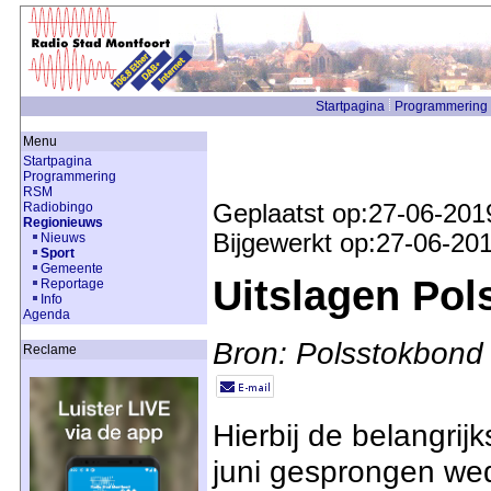
Startpagina
Programmering
Menu
Startpagina
Programmering
RSM
Radiobingo
Geplaatst op:27-06-201
Regionieuws
Bijgewerkt op:27-06-20
Nieuws
Sport
Gemeente
Uitslagen Pol
Reportage
Info
Agenda
Bron: Polsstokbond
Reclame
Hierbij de belangrij
juni gesprongen weds