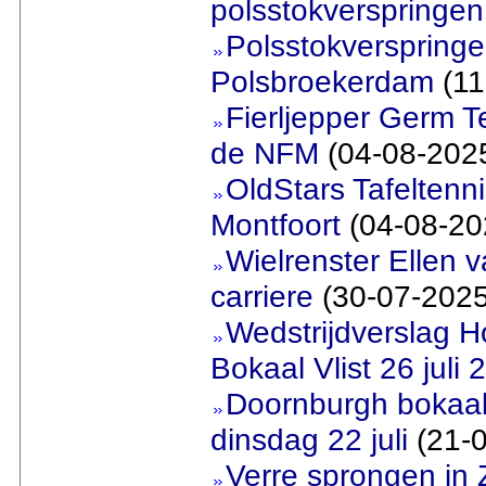
polsstokverspringen
Polsstokverspringer
Polsbroekerdam
(11
Fierljepper Germ T
de NFM
(04-08-202
OldStars Tafeltenn
Montfoort
(04-08-20
Wielrenster Ellen v
carriere
(30-07-2025
Wedstrijdverslag 
Bokaal Vlist 26 juli 
Doornburgh bokaal
dinsdag 22 juli
(21-0
Verre sprongen in