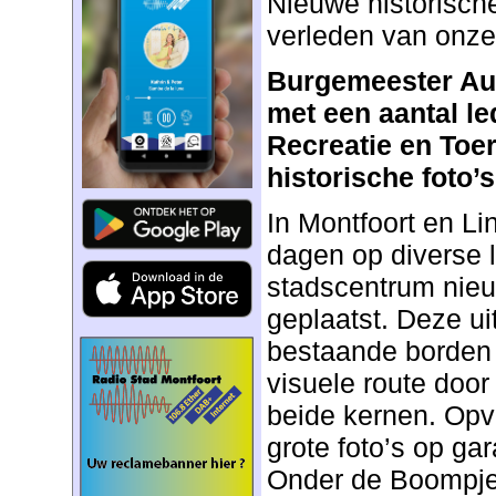
Nieuwe historische
verleden van onze
Burgemeester Au
met een aantal l
Recreatie en Toe
historische foto’s
In Montfoort en Li
dagen op diverse l
stadscentrum nieu
geplaatst. Deze uit
bestaande borden
visuele route doo
beide kernen. Opva
grote foto’s op ga
Onder de Boompjes