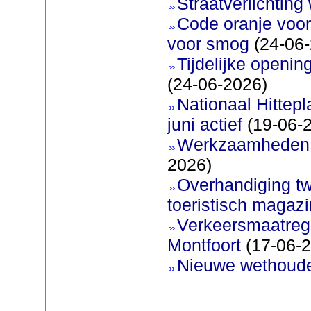
Straatverlichting 
Code oranje voor
voor smog
(24-06-
Tijdelijke openi
(24-06-2026)
Nationaal Hittep
juni actief
(19-06-
Werkzaamheden 
2026)
Overhandiging t
toeristisch magaz
Verkeersmaatreg
Montfoort
(17-06-2
Nieuwe wethoud