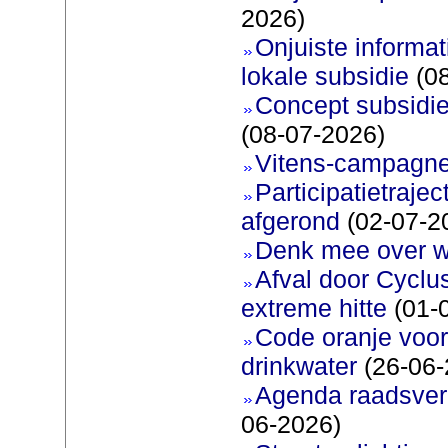
2026)
Onjuiste informati
lokale subsidie
(08
Concept subsidie
(08-07-2026)
Vitens-campagne
Participatietraje
afgerond
(02-07-2
Denk mee over 
Afval door Cyclu
extreme hitte
(01-
Code oranje voor 
drinkwater
(26-06-
Agenda raadsverg
06-2026)