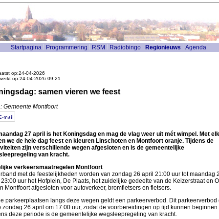
Startpagina
Programmering
RSM
Radiobingo
Regionieuws
Agenda
atst op:24-04-2026
werkt op:24-04-2026 09:21
ingsdag: samen vieren we feest
: Gemeente Montfoort
aandag 27 april is het Koningsdag en mag de vlag weer uit mét wimpel. Met el
en we de hele dag feest en kleuren Linschoten en Montfoort oranje. Tijdens de
iviteiten zijn verschillende wegen afgesloten en is de gemeentelijke
leepregeling van kracht.
elijke verkeersmaatregelen Montfoort
erband met de feestelijkheden worden van zondag 26 april 21:00 uur tot maandag 
l 23:00 uur het Hofplein, De Plaats, het zuidelijke gedeelte van de Keizerstraat en O
in Montfoort afgesloten voor autoverkeer, bromfietsers en fietsers.
e parkeerplaatsen langs deze wegen geldt een parkeerverbod. Dit parkeerverbod 
p zondag 26 april om 17:00 uur, zodat de voorbereidingen op tijd kunnen beginnen.
ens deze periode is de gemeentelijke wegsleepregeling van kracht.