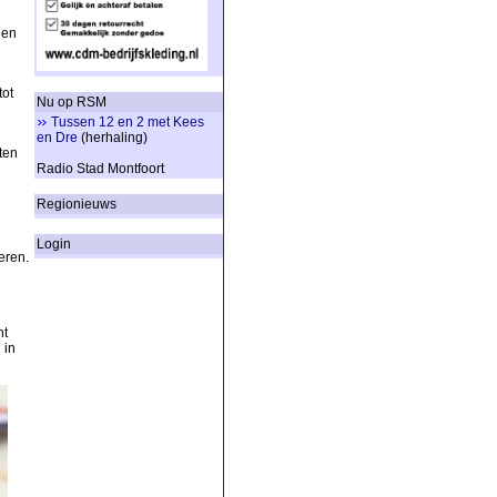
 en
tot
Nu op RSM
Tussen 12 en 2 met Kees
en Dre
(herhaling)
ten
Radio Stad Montfoort
Regionieuws
Login
eren.
nt
 in