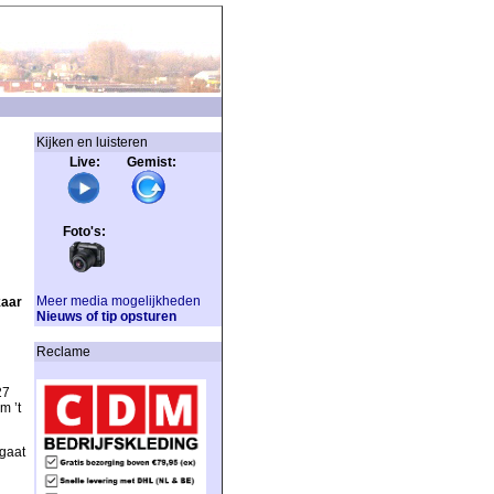
Kijken en luisteren
Live: Gemist:
Foto's:
Meer media mogelijkheden
kaar
Nieuws of tip opsturen
Reclame
27
m ’t
gaat