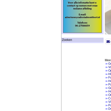
Zoeken
Meer
G
V
Op
H
Fo
He
P
Ge
H
On
Co
V
Pa
D