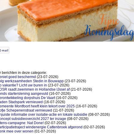
 berichten in deze categorie:
eniet goed beschermd
(23-07-2026)
olg werkzaamheden Stedin in Bouwapp
(23-07-2026)
 vakantie? Licht uw buren in
(23-07-2026)
DSR raadt zwemmen in Hollandse IJssel af
(21-07-2026)
nds starterslening aangevuld
(16-07-2026)
rontwikkeling dorpshuis De Vaart
(16-07-2026)
aden Stadspark vernieuwd
(16-07-2026)
meente Montfoort heeft klein tekort over 2025
(16-07-2026)
ofje Schepenenstraat vernieuwd
(11-07-2026)
juiste informatie over isolatie-actie en lokale subsidie
(08-07-2026)
ncept subsidieoverzicht 2027 ter inzage
(08-07-2026)
itens-campagne: Nat Done!
(02-07-2026)
rticipatietraject windenergie Cattenbroek afgerond
(02-07-2026)
enk mee over wonen
(01-07-2026)