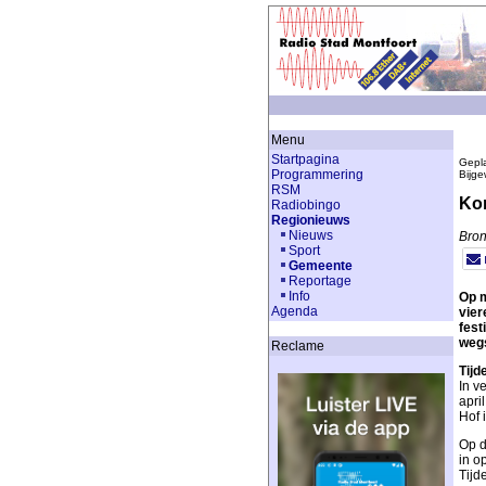
Menu
Startpagina
Gepla
Programmering
Bijge
RSM
Kon
Radiobingo
Regionieuws
Nieuws
Bron
Sport
Gemeente
Reportage
Info
Op m
Agenda
vier
fest
wegs
Reclame
Tijd
In v
apri
Hof 
Op d
in o
Tijd