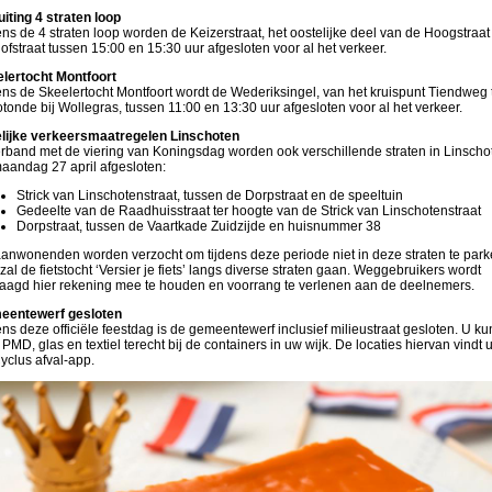
uiting 4 straten loop
ens de 4 straten loop worden de Keizerstraat, het oostelijke deel van de Hoogstraat
ofstraat tussen 15:00 en 15:30 uur afgesloten voor al het verkeer.
lertocht Montfoort
ens de Skeelertocht Montfoort wordt de Wederiksingel, van het kruispunt Tiendweg 
otonde bij Wollegras, tussen 11:00 en 13:30 uur afgesloten voor al het verkeer.
elijke verkeersmaatregelen Linschoten
erband met de viering van Koningsdag worden ook verschillende straten in Linscho
aandag 27 april afgesloten:
Strick van Linschotenstraat, tussen de Dorpstraat en de speeltuin
Gedeelte van de Raadhuisstraat ter hoogte van de Strick van Linschotenstraat
Dorpstraat, tussen de Vaartkade Zuidzijde en huisnummer 38
anwonenden worden verzocht om tijdens deze periode niet in deze straten te park
zal de fietstocht ‘Versier je fiets’ langs diverse straten gaan. Weggebruikers wordt
aagd hier rekening mee te houden en voorrang te verlenen aan de deelnemers.
eentewerf gesloten
ens deze officiële feestdag is de gemeentewerf inclusief milieustraat gesloten. U ku
 PMD, glas en textiel terecht bij de containers in uw wijk. De locaties hiervan vindt u
yclus afval-app.