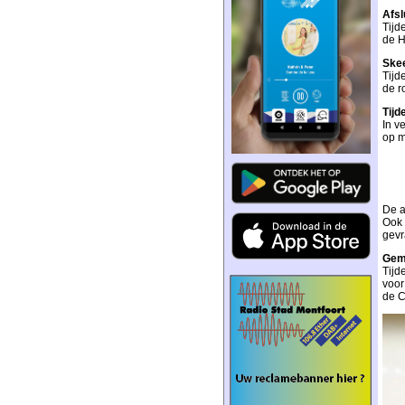
Afsl
Tijd
de H
Skee
Tijd
de r
Tijd
In v
op m
De a
Ook 
gevr
Gem
Tijd
voor
de C