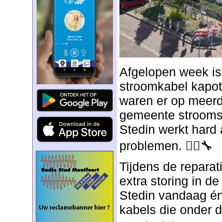
Afgelopen week is
stroomkabel kapo
waren er op meerd
gemeente strooms
Stedin werkt hard
problemen.
👷‍♂️🔧
Tijdens de reparat
extra storing in d
Stedin vandaag é
kabels die onder d