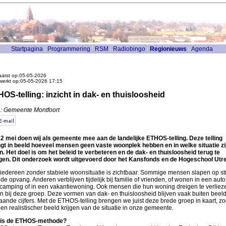
Startpagina
Programmering
RSM
Radiobingo
Regionieuws
Agenda
atst op:05-05-2026
werkt op:05-05-2026 17:15
OS-telling: inzicht in dak- en thuisloosheid
: Gemeente Montfoort
2 mei doen wij als gemeente mee aan de landelijke ETHOS-telling. Deze telling
gt in beeld hoeveel mensen geen vaste woonplek hebben en in welke situatie zi
n. Het doel is om het beleid te verbeteren en de dak- en thuisloosheid terug te
gen. Dit onderzoek wordt uitgevoerd door het Kansfonds en de Hogeschool Utre
 iedereen zonder stabiele woonsituatie is zichtbaar. Sommige mensen slapen op st
n de opvang. Anderen verblijven tijdelijk bij familie of vrienden, of wonen in een auto
camping of in een vakantiewoning. Ook mensen die hun woning dreigen te verliez
n bij deze groep. Deze vormen van dak- en thuisloosheid blijven vaak buiten beeld
aande cijfers. Met de ETHOS-telling brengen we juist deze brede groep in kaart, zo
en realistischer beeld krijgen van de situatie in onze gemeente.
 is de ETHOS-methode?