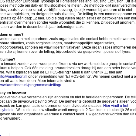
S staat voor European Typology of Homelessness and Housing Exclusion. Dit is 
pese methode om dak- en thuisloosheid te meten. De methode kijkt naar verschill
ties, zoals leven op straat, verblijf in opvang, tijdelijk wonen bij anderen of in niet-
ne woonplekken, en dreigende huisuitzetting. De telling is een momentopname e
t plaats op één dag: 12 mei. Op die dag vullen organisaties en betrokkenen een kor
enlijst in over mensen zonder vaste woonplek die zij kennen. Dit gebeurt anoniem.
ltaten worden in december dit jaar bekendgemaakt.
doen er mee?
werken samen met telpartners zoals organisaties die contact hebben met inwoners 
sbare situaties, zoals zorginstellingen, maatschappelijke organisaties,
ngcorporaties, scholen en vrijwilligersinitiatieven. Deze organisaties informeren d
en die zij kennen over de telling, bijvoorbeeld via gesprekken, posters of flyers.
t u mee?
 u iemand zonder vaste woonplek of komt u via uw werk met deze groep in contact
kunt u helpen. Ook één melding is waardevol en draagt bij aan een beter beeld va
atie. Wilt u bijdragen aan de ETHOS-telling? Meld u dan uiterlijk 11 mei aan
nfo@montfoort.nl
onder vermelding van ‘ETHOS-telling’. Wij nemen contact met u 
en uit wat u kunt doen. Meer informatie vindt u
ww.kansfonds.nl/programmas/telling/
.
acy en bezwaar
egevens die we verzamelen zijn anoniem en niet te herleiden tot personen. De tell
oet aan de privacywetgeving (AVG). De gemeente gebruikt de gegevens alleen voo
rzoek en kan geen actie ondernemen op individuele situaties.
Hier vindt u het
acybeleid
. Wilt u niet dat uw situatie wordt meegeteld? Dan kunt u dit uiterlijk 26 me
geven via een organisatie waarmee u contact heeft. Uw gegevens worden dan uit 
ng verwijderd.