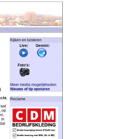
Kijken en luisteren
Live: Gemist:
Foto's:
Meer media mogelijkheden
Nieuws of tip opsturen
j
cht.
Reclame
raat
, op
en,
 in
dat