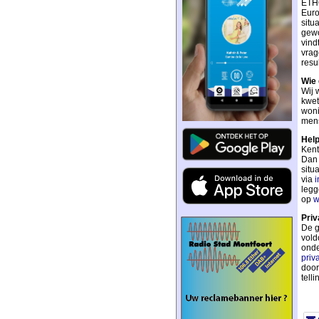
ETHO
Euro
situa
gewo
vind
vrag
resu
Wie 
Wij 
kwet
woni
mens
Help
Kent
Dan 
situ
via
i
legg
op
w
Priv
De g
vold
onde
priv
door
telli