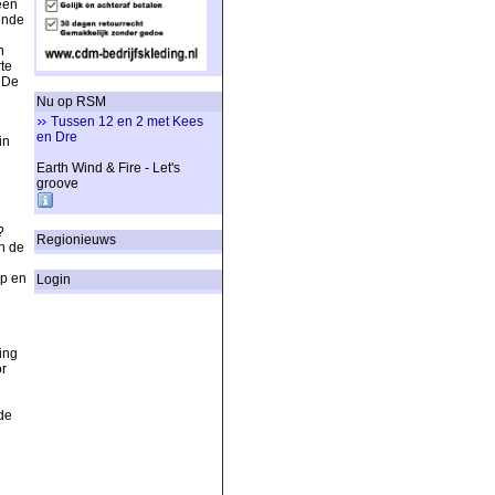
een
ende
n
te
 De
Nu op RSM
Tussen 12 en 2 met Kees
en Dre
in
Earth Wind & Fire - Let's
e
groove
?
Regionieuws
n de
op en
Login
ing
r
i
de