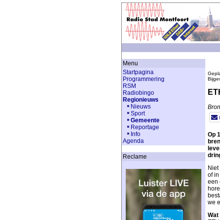
Menu
Startpagina
Gepla
Programmering
Bijge
RSM
ETH
Radiobingo
Regionieuws
Nieuws
Bron
Sport
Gemeente
Reportage
Info
Op 1
Agenda
bren
leve
drin
Reclame
Niet
of i
een 
hore
best
we e
Wat