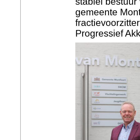
stabiel bestuur
gemeente Montf
fractievoorzitt
Progressief Ak