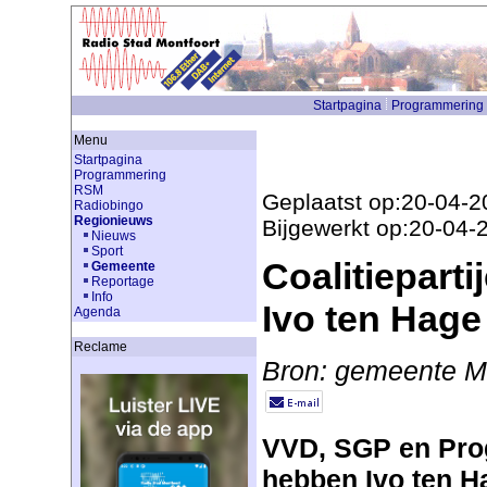
Startpagina
Programmering
Menu
Startpagina
Programmering
RSM
Geplaatst op:20-04-2
Radiobingo
Regionieuws
Bijgewerkt op:20-04-
Nieuws
Sport
Coalitiepart
Gemeente
Reportage
Info
Ivo ten Hage
Agenda
Reclame
Bron: gemeente Mo
VVD, SGP en Pro
hebben Ivo ten H