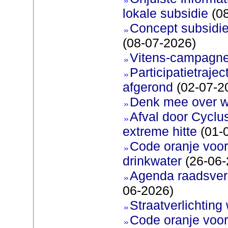
lokale subsidie
(08
Concept subsidie
(08-07-2026)
Vitens-campagne
Participatietraje
afgerond
(02-07-2
Denk mee over 
Afval door Cyclu
extreme hitte
(01-
Code oranje voor 
drinkwater
(26-06-
Agenda raadsverg
06-2026)
Straatverlichting 
Code oranje voor