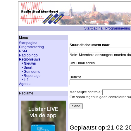
Startpagina
Programmering
Menu
Startpagina
Stuur dit document naar
Programmering
RSM
Note: Meerdere ontvangers moeten d
Radiobingo
Regionieuws
Uw Email adres
Nieuws
Sport
Gemeente
Reportage
Bericht
Info
Agenda
Menselijke controle:
Reclame
Om spam tegen te gaan controleren we
Geplaatst op:21-02-2