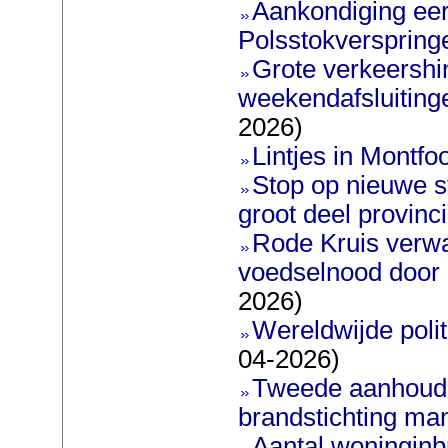
Aankondiging eer
Polsstokverspring
Grote verkeershin
weekendafsluiting
2026)
Lintjes in Montfoo
Stop op nieuwe s
groot deel provinc
Rode Kruis verw
voedselnood door s
2026)
Wereldwijde poli
04-2026)
Tweede aanhoudi
brandstichting man
Aantal woninginb