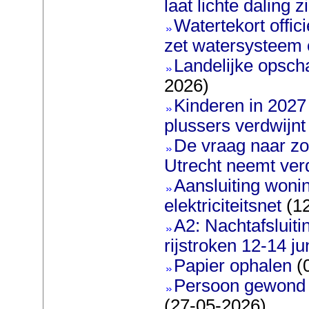
laat lichte daling z
Watertekort offic
zet watersysteem 
Landelijke opscha
2026)
Kinderen in 2027 
plussers verdwijnt
De vraag naar zo
Utrecht neemt ver
Aansluiting woni
elektriciteitsnet
(12
A2: Nachtafsluit
rijstroken 12-14 ju
Papier ophalen
(
Persoon gewond bi
(27-05-2026)