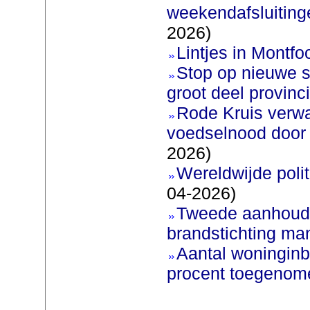
weekendafsluiting
2026)
Lintjes in Montfoo
Stop op nieuwe s
groot deel provinc
Rode Kruis verw
voedselnood door 
2026)
Wereldwijde poli
04-2026)
Tweede aanhoudi
brandstichting man
Aantal woninginb
procent toegenom