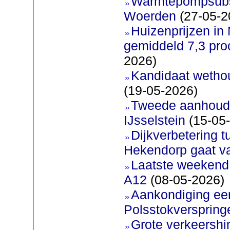
Warmtepompsubsi
Woerden
(27-05-2
Huizenprijzen in
gemiddeld 7,3 pro
2026)
Kandidaat wetho
(19-05-2026)
Tweede aanhoudi
IJsselstein
(15-05
Dijkverbetering 
Hekendorp gaat va
Laatste weekend
A12
(08-05-2026)
Aankondiging eer
Polsstokverspring
Grote verkeershin