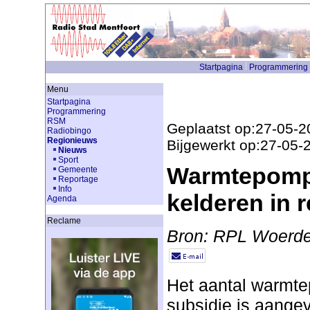
Startpagina
Programmering
Menu
Startpagina
Programmering
RSM
Geplaatst op:27-05-2
Radiobingo
Regionieuws
Bijgewerkt op:27-05-
Nieuws
Sport
Warmtepomp
Gemeente
Reportage
Info
kelderen in 
Agenda
Reclame
Bron: RPL Woerd
Het aantal warmt
subsidie is aange