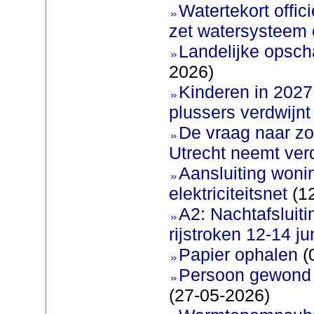
Watertekort offic
zet watersysteem 
Landelijke opscha
2026)
Kinderen in 2027 
plussers verdwijnt
De vraag naar zo
Utrecht neemt ver
Aansluiting woni
elektriciteitsnet
(12
A2: Nachtafsluit
rijstroken 12-14 ju
Papier ophalen
(
Persoon gewond b
(27-05-2026)