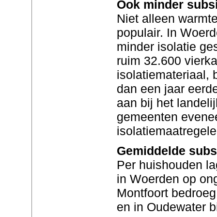
Ook minder subsid
Niet alleen warmt
populair. In Woer
minder isolatie ge
ruim 32.600 vierk
isolatiemateriaal, 
dan een jaar eerder
aan bij het landeli
gemeenten evene
isolatiemaatregel
Gemiddelde subs
Per huishouden la
in Woerden op ong
Montfoort bedroeg
en in Oudewater bi