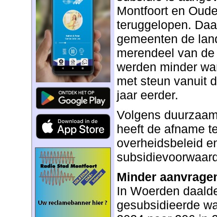
Montfoort en Oudew
teruggelopen. Da
gemeenten de lande
merendeel van de
werden minder wa
met steun vanuit 
jaar eerder.
Volgens duurzaam
heeft de afname t
overheidsbeleid e
subsidievoorwaar
Minder aanvragen
In Woerden daalde
gesubsidieerde w