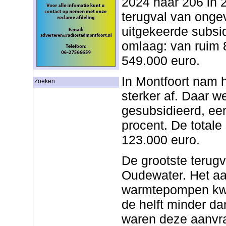
2024 naar 206 in 
terugval van onge
uitgekeerde subsid
omlaag: van ruim 
549.000 euro.
In Montfoort nam 
Zoeken
sterker af. Daar 
gesubsidieerd, een
procent. De totale
123.000 euro.
De grootste terugv
Oudewater. Het aa
warmtepompen kwa
de helft minder d
waren deze aanvra