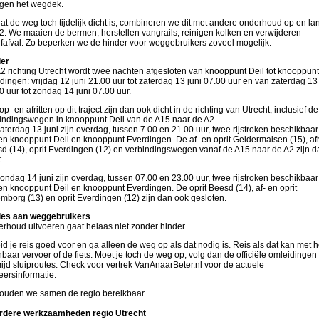
igen het wegdek.
t de weg toch tijdelijk dicht is, combineren we dit met andere onderhoud op en la
2. We maaien de bermen, herstellen vangrails, reinigen kolken en verwijderen
fafval. Zo beperken we de hinder voor weggebruikers zoveel mogelijk.
er
2 richting Utrecht wordt twee nachten afgesloten van knooppunt Deil tot knooppunt
dingen: vrijdag 12 juni 21.00 uur tot zaterdag 13 juni 07.00 uur en van zaterdag 13 
0 uur tot zondag 14 juni 07.00 uur.
op- en afritten op dit traject zijn dan ook dicht in de richting van Utrecht, inclusief de
indingswegen in knooppunt Deil van de A15 naar de A2.
aterdag 13 juni zijn overdag, tussen 7.00 en 21.00 uur, twee rijstroken beschikbaar
en knooppunt Deil en knooppunt Everdingen. De af- en oprit Geldermalsen (15), afr
d (14), oprit Everdingen (12) en verbindingswegen vanaf de A15 naar de A2 zijn d
.
ondag 14 juni zijn overdag, tussen 07.00 en 23.00 uur, twee rijstroken beschikbaar
en knooppunt Deil en knooppunt Everdingen. De oprit Beesd (14), af- en oprit
mborg (13) en oprit Everdingen (12) zijn dan ook gesloten.
es aan weggebruikers
rhoud uitvoeren gaat helaas niet zonder hinder.
id je reis goed voor en ga alleen de weg op als dat nodig is. Reis als dat kan met h
baar vervoer of de fiets. Moet je toch de weg op, volg dan de officiële omleidingen
ijd sluiproutes. Check voor vertrek VanAnaarBeter.nl voor de actuele
eersinformatie.
ouden we samen de regio bereikbaar.
rdere werkzaamheden regio Utrecht