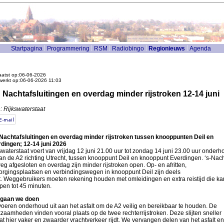
Startpagina
Programmering
RSM
Radiobingo
Regionieuws
Agenda
atst op:06-06-2026
werkt op:06-06-2026 11:03
 Nachtafsluitingen en overdag minder rijstroken 12-14 juni
: Rijkswaterstaat
Nachtafsluitingen en overdag minder rijstroken tussen knooppunten Deil en
dingen; 12-14 juni 2026
swaterstaat voert van vrijdag 12 juni 21.00 uur tot zondag 14 juni 23.00 uur onderh
aan de A2 richting Utrecht, tussen knooppunt Deil en knooppunt Everdingen. ‘s-Nach
eg afgesloten en overdag zijn minder rijstroken open. Op- en afritten,
orgingsplaatsen en verbindingswegen in knooppunt Deil zijn deels
t. Weggebruikers moeten rekening houden met omleidingen en extra reistijd die ka
pen tot 45 minuten.
 gaan we doen
oeren onderhoud uit aan het asfalt om de A2 veilig en bereikbaar te houden. De
zaamheden vinden vooral plaats op de twee rechterrijstroken. Deze slijten sneller
t hier vaker en zwaarder vrachtverkeer rijdt. We vervangen delen van het asfalt en