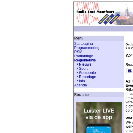
Menu
Startpagina
Gepla
Programmering
Bijge
RSM
A2:
Radiobingo
Regionieuws
Nieuws
Bron
Sport
Gemeente
Reportage
Info
A2: 
Agenda
Ever
Rijk
uit 
Reclame
de w
verz
dich
oplo
Wat
We v
werk
omda