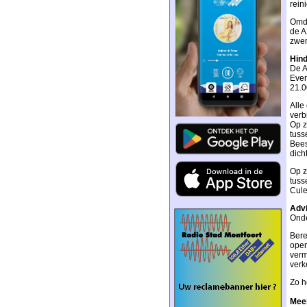
rein
Omda
de A
zwer
Hind
De A
Ever
21.0
Alle 
verb
Op z
tuss
Bees
dicht
Op z
tuss
Cule
Advi
Onde
Bere
open
verm
verk
Zo h
Mee