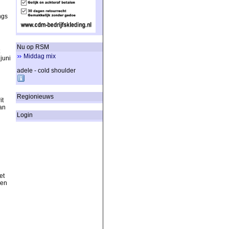
ngs
Nu op RSM
Middag mix
juni
adele - cold shoulder
Regionieuws
it
an
Login
et
 en