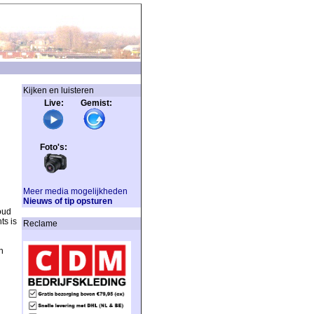
Kijken en luisteren
Live: Gemist:
Foto's:
Meer media mogelijkheden
Nieuws of tip opsturen
oud
ts is
Reclame
n