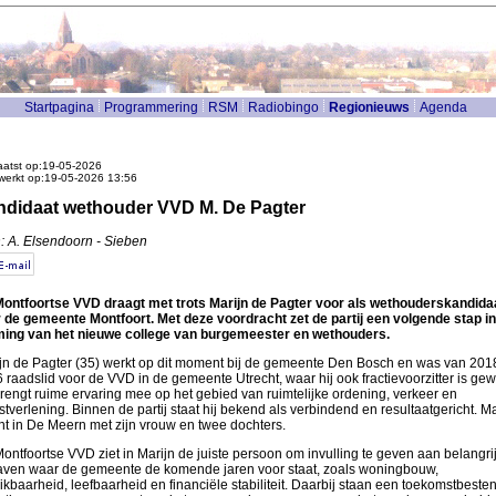
Startpagina
Programmering
RSM
Radiobingo
Regionieuws
Agenda
atst op:19-05-2026
werkt op:19-05-2026 13:56
didaat wethouder VVD M. De Pagter
: A. Elsendoorn - Sieben
ontfoortse VVD draagt met trots Marijn de Pagter voor als wethouderskandida
 de gemeente Montfoort. Met deze voordracht zet de partij een volgende stap in
ing van het nieuwe college van burgemeester en wethouders.
jn de Pagter (35) werkt op dit moment bij de gemeente Den Bosch en was van 2018
 raadslid voor de VVD in de gemeente Utrecht, waar hij ook fractievoorzitter is gew
brengt ruime ervaring mee op het gebied van ruimtelijke ordening, verkeer en
stverlening. Binnen de partij staat hij bekend als verbindend en resultaatgericht. Ma
t in De Meern met zijn vrouw en twee dochters.
ontfoortse VVD ziet in Marijn de juiste persoon om invulling te geven aan belangri
ven waar de gemeente de komende jaren voor staat, zoals woningbouw,
ikbaarheid, leefbaarheid en financiële stabiliteit. Daarbij staan een toekomstbeste