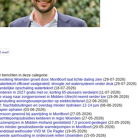
 berichten in deze categorie:
volking Woerden groeit door, Montfoort laat lichte daling zien
(29-07-2026)
tertekort officieel vastgesteld: droogte zet watersysteem onder druk
(29-07-2026)
ndelijke opschaling watertekort
(18-07-2026)
nderen in 2027 gratis met ov; korting 65-plussers verdwijnt
(11-07-2026)
 vraag naar zorgpersoneel in Midden-Utrecht neemt verder toe
(19-06-2026)
nsluiting woningbouwprojecten op elektriciteitsnet
(12-06-2026)
: Nachtafsluitingen en overdag minder rijstroken 12-14 juni
(06-06-2026)
apier ophalen
(03-06-2026)
rsoon gewond bij aanrijding in Montfoort
(27-05-2026)
armtepompsubsidies kelderen in regio Woerden
(27-05-2026)
uizenprijzen in Midden-Holland gemiddeld 7,3 procent gestegen
(22-05-2026)
ors minder gesubsidieerde warmtepompen in Montfoort
(20-05-2026)
andidaat wethouder VVD M. De Pagter
(19-05-2026)
eede aanhouding in onderzoek rellen IJsselstein
(15-05-2026)