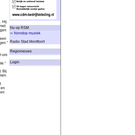
 Hij
 met
Nu op RSM
ngen
Nonstop muziek
 een
Radio Stad Montfoort
gen.”
Regionieuws
it om
Login
te.”
 Bij
men.
t
 en
een