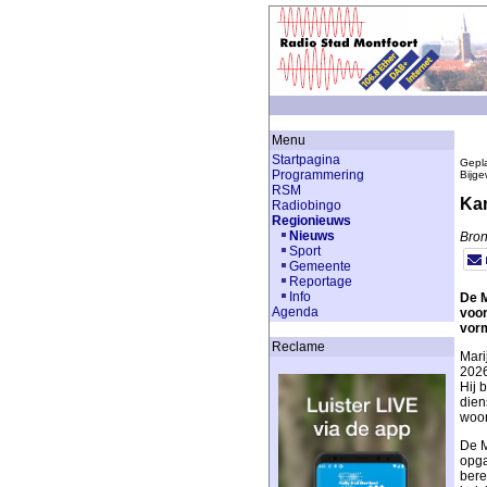
Menu
Startpagina
Gepla
Programmering
Bijge
RSM
Kan
Radiobingo
Regionieuws
Nieuws
Bron
Sport
Gemeente
Reportage
Info
De M
Agenda
voor
vorm
Reclame
Mari
2026
Hij 
dien
woon
De M
opga
bere