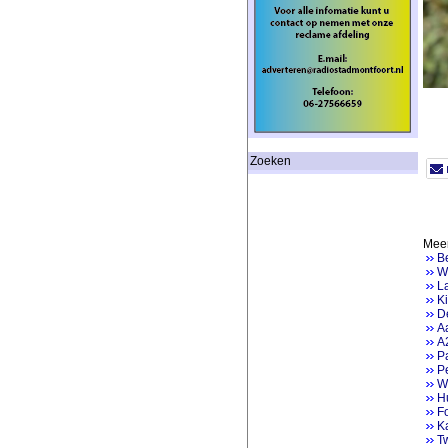
Zoeken
Meer
Be
Wa
La
Ki
De
Aa
A2
P
Pe
W
H
F
K
Tw