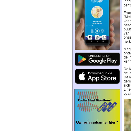
inri
cent
Frac
”Met
kenn
besc
buur
van 
onze
herk
Mari
ontz
de i
kenn
De M
de l
De M
geme
zich
Lins
coal