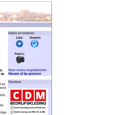
Kijken en luisteren
Live: Gemist:
Foto's:
Meer media mogelijkheden
at
Nieuws of tip opsturen
 de
Reclame
 tot
eest.
rijn
jke
ndige