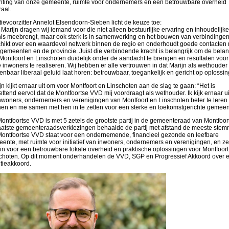
chting van onze gemeente, ruimte voor ondernemers en een betrouwbare overheid
raal.
tievoorzitter Annelot Elsendoorn-Sieben licht de keuze toe:
 Marijn dragen wij iemand voor die niet alleen bestuurlijke ervaring en inhoudelijke
is meebrengt, maar ook sterk is in samenwerking en het bouwen van verbindingen.
hikt over een waardevol netwerk binnen de regio en onderhoudt goede contacten
gemeenten en de provincie. Juist die verbindende kracht is belangrijk om de bela
Montfoort en Linschoten duidelijk onder de aandacht te brengen en resultaten voor
 inwoners te realiseren. Wij hebben er alle vertrouwen in dat Marijn als wethouder
enbaar liberaal geluid laat horen: betrouwbaar, toegankelijk en gericht op oplossin
jn kijkt ernaar uit om voor Montfoort en Linschoten aan de slag te gaan: “Het is
ettend eervol dat de Montfoortse VVD mij voordraagt als wethouder. Ik kijk ernaar u
nwoners, ondernemers en verenigingen van Montfoort en Linschoten beter te leren
en en me samen met hen in te zetten voor een sterke en toekomstgerichte gemeen
ontfoortse VVD is met 5 zetels de grootste partij in de gemeenteraad van Montfoort.
aatste gemeenteraadsverkiezingen behaalde de partij met afstand de meeste stem
ontfoortse VVD staat voor een ondernemende, financieel gezonde en leefbare
ente, met ruimte voor initiatief van inwoners, ondernemers en verenigingen, en ze
 in voor een betrouwbare lokale overheid en praktische oplossingen voor Montfoort
choten. Op dit moment onderhandelen de VVD, SGP en Progressief Akkoord over 
itieakkoord.