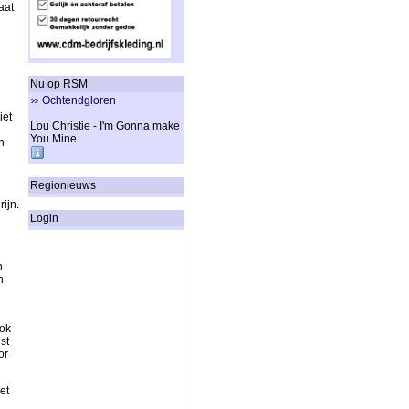
aat
Nu op RSM
Ochtendgloren
iet
Lou Christie - I'm Gonna make
You Mine
n
Regionieuws
ijn.
Login
n
n
ook
st
or
et