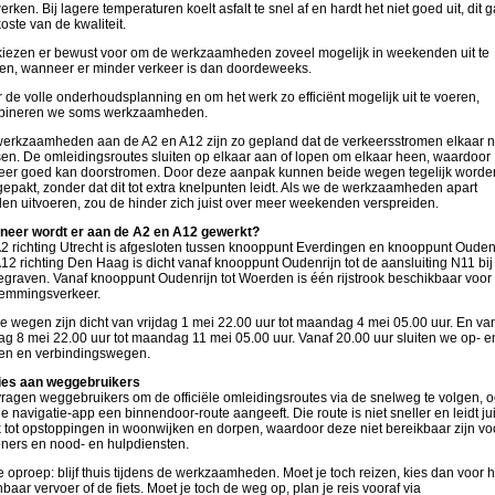
erken. Bij lagere temperaturen koelt asfalt te snel af en hardt het niet goed uit, dit g
koste van de kwaliteit.
iezen er bewust voor om de werkzaamheden zoveel mogelijk in weekenden uit te
en, wanneer er minder verkeer is dan doordeweeks.
 de volle onderhoudsplanning en om het werk zo efficiënt mogelijk uit te voeren,
bineren we soms werkzaamheden.
erkzaamheden aan de A2 en A12 zijn zo gepland dat de verkeersstromen elkaar n
sen. De omleidingsroutes sluiten op elkaar aan of lopen om elkaar heen, waardoor
eer goed kan doorstromen. Door deze aanpak kunnen beide wegen tegelijk worde
epakt, zonder dat dit tot extra knelpunten leidt. Als we de werkzaamheden apart
en uitvoeren, zou de hinder zich juist over meer weekenden verspreiden.
eer wordt er aan de A2 en A12 gewerkt?
2 richting Utrecht is afgesloten tussen knooppunt Everdingen en knooppunt Oudenr
12 richting Den Haag is dicht vanaf knooppunt Oudenrijn tot de aansluiting N11 bij
graven. Vanaf knooppunt Oudenrijn tot Woerden is één rijstrook beschikbaar voor
emmingsverkeer.
e wegen zijn dicht van vrijdag 1 mei 22.00 uur tot maandag 4 mei 05.00 uur. En va
dag 8 mei 22.00 uur tot maandag 11 mei 05.00 uur. Vanaf 20.00 uur sluiten we op- e
tten en verbindingswegen.
es aan weggebruikers
vragen weggebruikers om de officiële omleidingsroutes via de snelweg te volgen, 
de navigatie‑app een binnendoor‑route aangeeft. Die route is niet sneller en leidt jui
 tot opstoppingen in woonwijken en dorpen, waardoor deze niet bereikbaar zijn vo
ners en nood‑ en hulpdiensten.
 oproep: blijf thuis tijdens de werkzaamheden. Moet je toch reizen, kies dan voor h
baar vervoer of de fiets. Moet je toch de weg op, plan je reis vooraf via