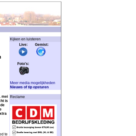
Kijken en luisteren
Live: Gemist:
n
Foto's:
Meer media mogelijkheden
Nieuws of tip opsturen
1 mei
Reclame
ht is
 de
e
xtra
ed te