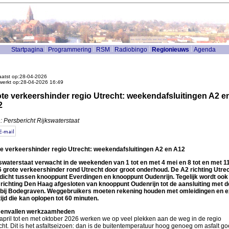
Startpagina
Programmering
RSM
Radiobingo
Regionieuws
Agenda
atst op:28-04-2026
werkt op:28-04-2026 16:49
te verkeershinder regio Utrecht: weekendafsluitingen A2 e
2
: Persbericht Rijkswaterstaat
e verkeershinder regio Utrecht: weekendafsluitingen A2 en A12
swaterstaat verwacht in de weekenden van 1 tot en met 4 mei en 8 tot en met 1
 grote verkeershinder rond Utrecht door groot onderhoud. De A2 richting Utrec
dicht tussen knooppunt Everdingen en knooppunt Oudenrijn. Tegelijk wordt ook
richting Den Haag afgesloten van knooppunt Oudenrijn tot de aansluiting met d
bij Bodegraven. Weggebruikers moeten rekening houden met omleidingen en e
tijd die kan oplopen tot 60 minuten.
envallen werkzaamheden
april tot en met oktober 2026 werken we op veel plekken aan de weg in de regio
cht. Dit is het asfaltseizoen: dan is de buitentemperatuur hoog genoeg om asfalt go