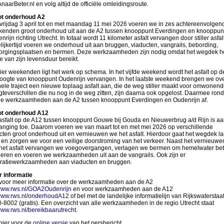
naarBeter.nl en volg altijd de officiële omleidingsroute.
ot onderhoud A2
vrijdag 3 april tot en met maandag 11 mei 2026 voeren we in zes achtereenvolgen
enden groot onderhoud uit aan de A2 tussen knooppunt Everdingen en knooppun
rijn richting Utrecht. In totaal wordt 11 kilometer asfalt vervangen door stiller asfalt
lijkertijd voeren we onderhoud uit aan bruggen, viaducten, vangrails, bebording,
orgingsplaatsen en bermen. Deze werkzaamheden zijn nodig omdat het wegdek h
e van zijn levensduur bereikt.
ier weekenden ligt het werk op schema. In het vijfde weekend wordt het asfalt op d
hoogte van knooppunt Oudenrijn vervangen. In het laatste weekend brengen we ov
hele traject een nieuwe toplaag asfalt aan, die de weg stiller maakt voor omwonend
teverschillen die nu nog in de weg zitten, zijn daarna ook opgelost. Daarmee ron
e werkzaamheden aan de A2 tussen knooppunt Everdingen en Oudenrijn af.
ot onderhoud A12
asfalt op de A12 tussen knooppunt Gouwe bij Gouda en Nieuwerbrug a/d Rijn is aa
anging toe. Daarom voeren we van maart tot en met mei 2026 op verschillende
ecten groot onderhoud uit en vernieuwen we het asfalt. Hierdoor gaat het wegdek l
en zorgen we voor een veilige doorstroming van het verkeer. Naast het vernieuwe
het asfalt vervangen we voegovergangen, verlagen we bermen om hemelwater bet
oeren en voeren we werkzaamheden uit aan de vangrails. Ook zijn er
ratiewerkzaamheden aan viaducten en bruggen.
 informatie
 voor meer informatie over de werkzaamheden aan de A2
ww.rws.nl/GOA2Oudenrijn
en voor werkzaamheden aan de A12
ww.rws.nl/onderhoudA12
of bel met de landelijke informatielijn van Rijkswaterstaat
-8002 (gratis). Een overzicht van alle werkzaamheden in de regio Utrecht staat
ww.rws.nl/bereikbaarutrecht
.
 hier voor de
online versie
van het persbericht.