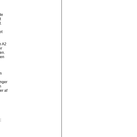
de
t
.
et
e A2
er
en.
den
n
anger
n
er af
: