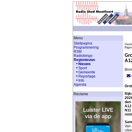
Menu
Startpagina
Gepla
Programmering
Bijge
RSM
Gro
Radiobingo
Regionieuws
A1
Nieuws
Sport
Bron
Gemeente
Reportage
Info
Agenda
Grot
Rijk
Reclame
2026
dan 
A12 
N11 
reis
Sam
Van 
Utre