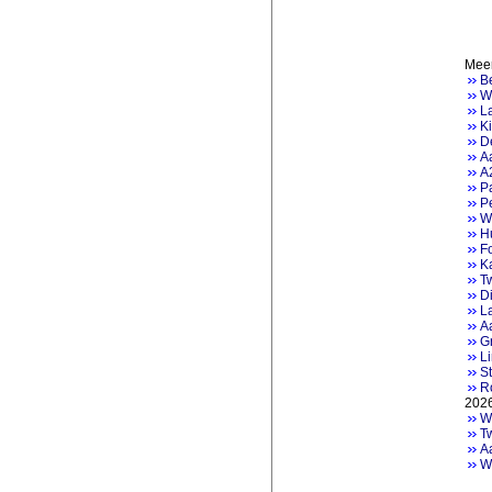
Meer
Be
Wa
La
Ki
De
Aa
A2
P
Pe
W
H
F
K
Tw
Di
L
Aa
Gr
Li
St
R
202
We
Tw
A
W