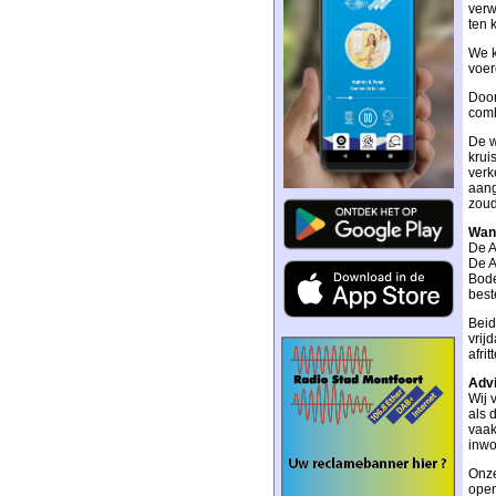
verw
ten 
We k
voer
Door
com
De w
krui
verk
aang
zoud
Wann
De A
De A
Bode
best
Beid
vrij
afri
Advi
Wij 
als 
vaak
inwo
Onze
open