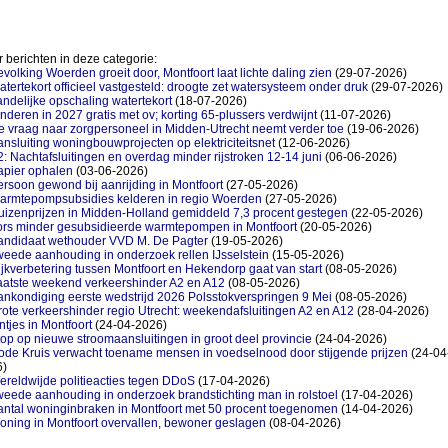
 berichten in deze categorie:
volking Woerden groeit door, Montfoort laat lichte daling zien
(29-07-2026)
tertekort officieel vastgesteld: droogte zet watersysteem onder druk
(29-07-2026)
ndelijke opschaling watertekort
(18-07-2026)
nderen in 2027 gratis met ov; korting 65-plussers verdwijnt
(11-07-2026)
 vraag naar zorgpersoneel in Midden-Utrecht neemt verder toe
(19-06-2026)
nsluiting woningbouwprojecten op elektriciteitsnet
(12-06-2026)
: Nachtafsluitingen en overdag minder rijstroken 12-14 juni
(06-06-2026)
apier ophalen
(03-06-2026)
rsoon gewond bij aanrijding in Montfoort
(27-05-2026)
armtepompsubsidies kelderen in regio Woerden
(27-05-2026)
uizenprijzen in Midden-Holland gemiddeld 7,3 procent gestegen
(22-05-2026)
ors minder gesubsidieerde warmtepompen in Montfoort
(20-05-2026)
andidaat wethouder VVD M. De Pagter
(19-05-2026)
eede aanhouding in onderzoek rellen IJsselstein
(15-05-2026)
jkverbetering tussen Montfoort en Hekendorp gaat van start
(08-05-2026)
aatste weekend verkeershinder A2 en A12
(08-05-2026)
nkondiging eerste wedstrijd 2026 Polsstokverspringen 9 Mei
(08-05-2026)
ote verkeershinder regio Utrecht: weekendafsluitingen A2 en A12
(28-04-2026)
ntjes in Montfoort
(24-04-2026)
op op nieuwe stroomaansluitingen in groot deel provincie
(24-04-2026)
ode Kruis verwacht toename mensen in voedselnood door stijgende prijzen
(24-04
6)
reldwijde politieacties tegen DDoS
(17-04-2026)
eede aanhouding in onderzoek brandstichting man in rolstoel
(17-04-2026)
antal woninginbraken in Montfoort met 50 procent toegenomen
(14-04-2026)
oning in Montfoort overvallen, bewoner geslagen
(08-04-2026)