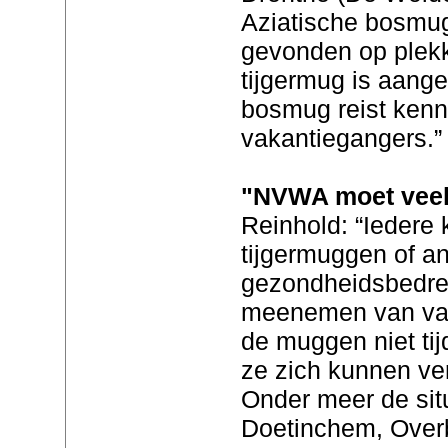
Aziatische bosmug
gevonden op plekk
tijgermug is aange
bosmug reist kenn
vakantiegangers.”
"NVWA moet vee
Reinhold: “Iedere
tijgermuggen of a
gezondheidsbedre
meenemen van vaka
de muggen niet ti
ze zich kunnen ve
Onder meer de situ
Doetinchem, Over