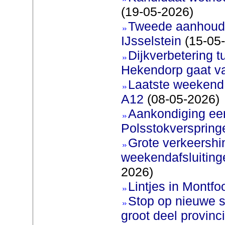
(19-05-2026)
Tweede aanhoudi
IJsselstein
(15-05
Dijkverbetering 
Hekendorp gaat va
Laatste weekend
A12
(08-05-2026)
Aankondiging eer
Polsstokverspring
Grote verkeershin
weekendafsluiting
2026)
Lintjes in Montfoo
Stop op nieuwe s
groot deel provinc