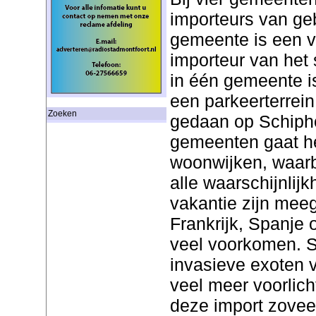
importeurs van ge
gemeente is een v
importeur van het
in één gemeente i
een parkeerterrein
Zoeken
gedaan op Schipho
gemeenten gaat h
woonwijken, waarb
alle waarschijnlij
vakantie zijn meeg
Frankrijk, Spanje 
veel voorkomen. St
invasieve exoten 
veel meer voorlic
deze import zoveel