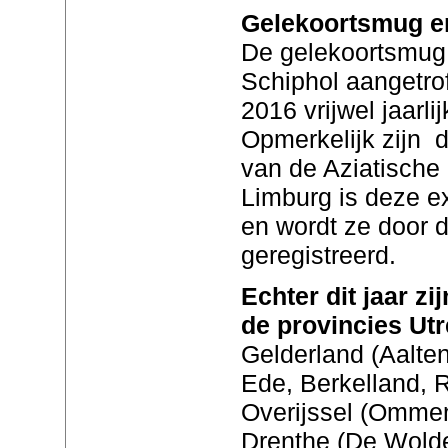
Gelekoortsmug e
De gelekoortsmug i
Schiphol aangetrof
2016 vrijwel jaarli
Opmerkelijk zijn d
van de Aziatische
Limburg is deze e
en wordt ze door 
geregistreerd.
Echter dit jaar zi
de provincies Utr
Gelderland (Aalte
Ede, Berkelland, 
Overijssel (Ommen
Drenthe (De Wolde