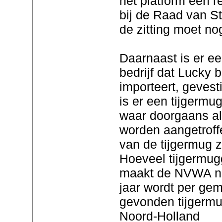
het platform een r
bij de Raad van St
de zitting moet no
Daarnaast is er e
bedrijf dat Lucky 
importeert, gevest
is er een tijgerm
waar doorgaans a
worden aangetroff
van de tijgermug 
Hoeveel tijgermug
maakt de NVWA ni
jaar wordt per gem
gevonden tijgerm
Noord-Holland