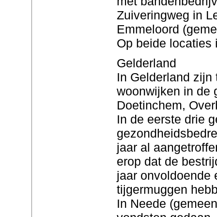
met bandenbedrijv
Zuiveringweg in L
Emmeloord (gemee
Op beide locaties
Gelderland
In Gelderland zij
woonwijken in de 
Doetinchem, Over
In de eerste drie 
gezondheidsbedre
jaar al aangetroffe
erop dat de bestr
jaar onvoldoende e
tijgermuggen hebb
In Neede (gemeente