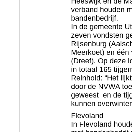
Heeswijk en de Mas
verband houden m
bandenbedrijf.
In de gemeente Ut
zeven vondsten ge
Rijsenburg (Aalsc
Meerkoet) en één 
(Dreef). Op deze l
in totaal 165 tij
Reinhold: “Het lijk
door de NVWA toen
geweest en de ti
kunnen overwinter
Flevoland
In Flevoland houd