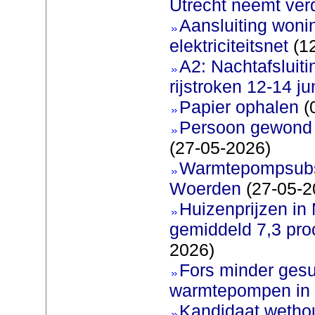
Utrecht neemt ver
Aansluiting woni
elektriciteitsnet
(12
A2: Nachtafsluit
rijstroken 12-14 ju
Papier ophalen
(
Persoon gewond b
(27-05-2026)
Warmtepompsubsi
Woerden
(27-05-2
Huizenprijzen in
gemiddeld 7,3 pro
2026)
Fors minder gesu
warmtepompen in 
Kandidaat wetho