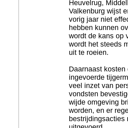
Heuvelrug, Middel
Valkenburg wijst e
vorig jaar niet eff
hebben kunnen ove
wordt de kans op v
wordt het steeds 
uit te roeien.
Daarnaast kosten 
ingevoerde tijge
veel inzet van per
vondsten bevestig
wijde omgeving br
worden, en er rege
bestrijdingsactie
uitgevoerd .