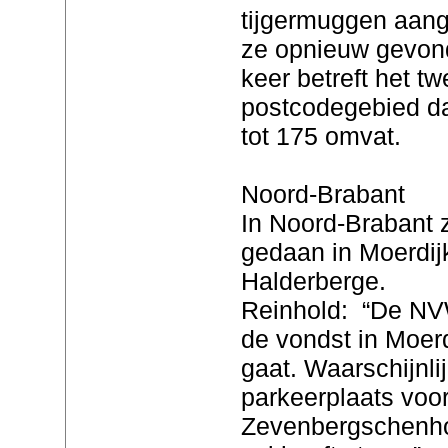
tijgermuggen aange
ze opnieuw gevon
keer betreft het tw
postcodegebied d
tot 175 omvat.
Noord-Brabant
In Noord-Brabant z
gedaan in Moerdij
Halderberge.
Reinhold: “De NVW
de vondst in Moer
gaat. Waarschijnlij
parkeerplaats voor
Zevenbergschenh