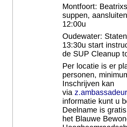
Montfoort: Beatrixs
suppen, aansluite
12:00u
Oudewater: Staten
13:30u start instru
de SUP Cleanup to
Per locatie is er p
personen, minimum 
Inschrijven kan
via
z.ambassadeu
informatie kunt u
Deelname is gratis
het Blauwe Bewoner