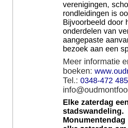
verenigingen, schol
rondleidingen is o
Bijvoorbeeld door
onderdelen van ver
aangepaste aanvang
bezoek aan een s
Meer informatie e
boeken:
www.oudm
Tel.:
0348-472 485
info@oudmontfoor
Elke zaterdag ee
stadswandeling. 
Monumentendag o