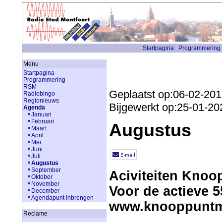
Startpagina
Programmering
Menu
Startpagina
Programmering
RSM
Geplaatst op:06-02-20
Radiobingo
Regionieuws
Bijgewerkt op:25-01-20
Agenda
Januari
Februari
Augustus
Maart
April
Mei
Juni
Juli
Augustus
September
Aciviteiten Knoo
Oktober
November
Voor de actieve 5
December
Agendapunt inbrengen
www.knooppuntmo
Reclame