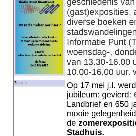
geschiedenis van
(gast)exposities, 
diverse boeken e
stadswandelingen 
Informatie Punt (
woensdag-, donde
van 13.30-16.00 
10.00-16.00 uur.
Op 17 mei j.l. wer
Zoeken
jubileum: gevierd: 
Landbrief en 650 
mooie gelegenheid
de
zomerexpositi
Stadhuis.