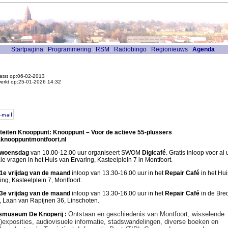
Startpagina
Programmering
RSM
Radiobingo
Regionieuws
Agenda
atst op:06-02-2013
werkt op:25-01-2026 14:32
iteiten Knooppunt: Knooppunt – Voor de actieve 55-plussers
knooppuntmontfoort.nl
 woensdag
van 10.00-12.00 uur organiseert SWOM
Digicafé
. Gratis inloop voor al
ale vragen in het Huis van Ervaring, Kasteelplein 7 in Montfoort.
 1e vrijdag van de maand
inloop van 13.30-16.00 uur in het
Repair Café
in het Hui
ing, Kasteelplein 7, Montfoort.
 3e vrijdag van de maand
inloop van 13.30-16.00 uur in het
Repair Café
in de Bre
, Laan van Rapijnen 36, Linschoten.
Ontstaan en geschiedenis van Montfoort, wisselende
smuseum De Knoperij :
)exposities, audiovisuele informatie, stadswandelingen, diverse boeken en