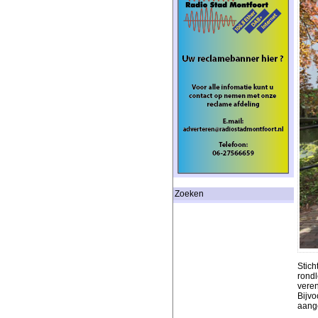
Zoeken
Stich
rondl
veren
Bijvo
aange