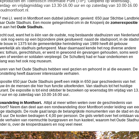
ekproducten én Toeristisch Informatie Punt (TIP). Geopend op woensdag-,
erdag- en vrijdagmiddag van 13.30-16.00 uur en op zaterdag van 10.00-16.00 
oudmontfoort.nl.
 mei j.l. werd in Montfoort een dubbel jubileum: gevierd: 650 jaar Stichtse Landbri
aar Oude Stadhuis. Een mooie gelegenheid om in de Knoperij de
zomerexpositie
n aan het
Oude Stadhuis.
echt oud, want het is één van de oudste, nog bestaande stadhuizen van Nederland
s ook nog eens op een bijzondere plek gesitueerd: naast de stadspoort, in de stads
e bouw in 1375 tot de gemeentelijke herindeling van 1989 heeft dit gebouw
erkelijk als stadhuis gefungeerd. Maar daarnaast kende het nog diverse andere
ies: tolhuis, gerechtshuis, er werd in gewoond én gevangen gehouden, soms werd 
en of werden er soldaten verpleegd. De Schutterij had er haar onderkomen en
nlang was het ook nog museum.
ren van het Oude Stadhuis hebben veel gezien en gehoord in al die eeuwen. De
onstelling heeft daarover interessante verhalen.
positie 650 jaar Oude Stadhuis geeft een inkijk in 650 jaar geschiedenis van het
w én de mensen die hier hun functie uitoefenden. Van stadhuis tot het huidige
urant. De expositie is tot eind oktober te bezoeken op woensdag t/m vrijdag van 13
 uur en op zaterdag van 10.00-16.00 uur.
.
swandeling in Montfoort.
Altijd al meer willen weten over de geschiedenis van
oort? Neem dan deel aan een rondwandeling door Montfoort onder leiding van ee
ge stadsgids.
De route gaat langs de belangrijkste monumenten van de stad en du
,5 uur. De kosten bedragen € 4,00 per persoon. De gids vertelt over het ontstaan v
 de verhalen van roemruchte burggraven en hun kasteel, waarom het Oude Stadhu
nder is, over de knoperdraaiers en nog veel meer.