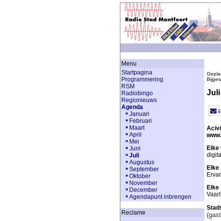
Menu
Startpagina
Gepla
Programmering
Bijge
RSM
Juli
Radiobingo
Regionieuws
Agenda
Januari
Februari
Maart
Aciv
April
www.
Mei
Elke
Juni
digit
Juli
Augustus
Elke
September
Ervar
Oktober
November
Elke
December
Vaart
Agendapunt inbrengen
Stad
Reclame
(gast