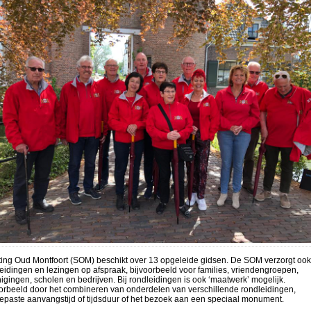
ting Oud Montfoort (SOM) beschikt over 13 opgeleide gidsen. De SOM verzorgt ook
eidingen en lezingen op afspraak, bijvoorbeeld voor families, vriendengroepen,
igingen, scholen en bedrijven. Bij rondleidingen is ook ‘maatwerk’ mogelijk.
orbeeld door het combineren van onderdelen van verschillende rondleidingen,
paste aanvangstijd of tijdsduur of het bezoek aan een speciaal monument.