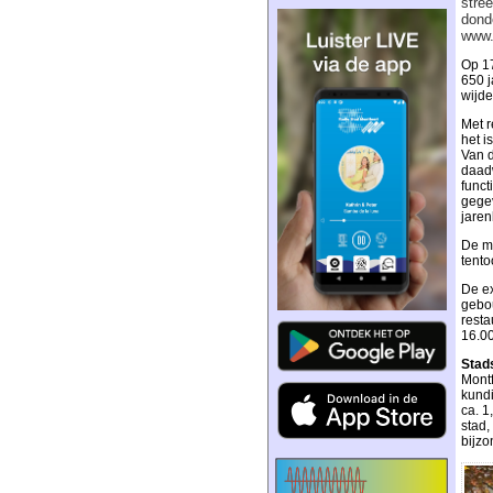
stre
dond
www.
Op 17
650 j
wijde
Met r
het i
Van d
daadw
funct
gegev
jare
De mu
tento
De ex
gebou
resta
16.00
Stad
Montf
kundi
ca. 1
stad,
bijzo