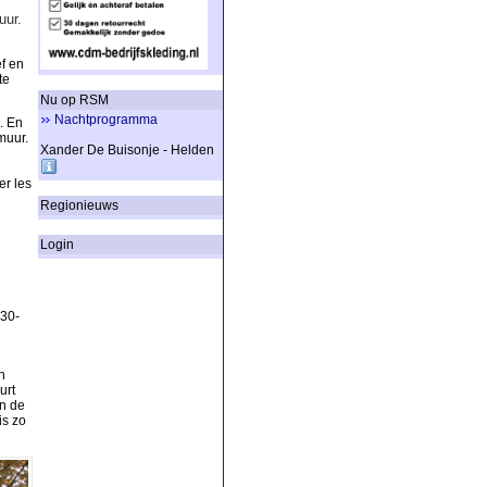
uur.
ef en
te
Nu op RSM
Nachtprogramma
. En
muur.
Xander De Buisonje - Helden
er les
Regionieuws
Login
.30-
n
urt
an de
is zo