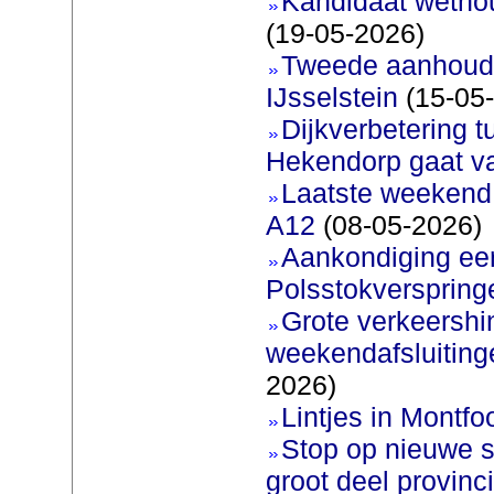
Kandidaat wetho
(19-05-2026)
Tweede aanhoudi
IJsselstein
(15-05
Dijkverbetering 
Hekendorp gaat va
Laatste weekend
A12
(08-05-2026)
Aankondiging eer
Polsstokverspring
Grote verkeershin
weekendafsluiting
2026)
Lintjes in Montfoo
Stop op nieuwe s
groot deel provinc