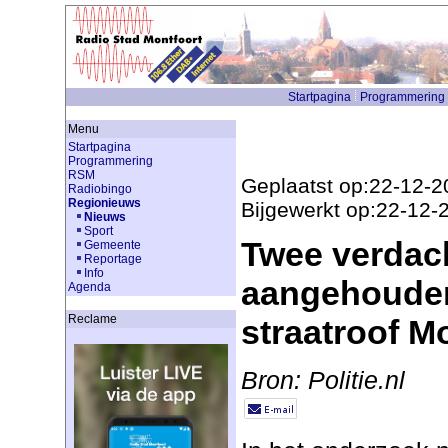
Startpagina
Programmering
Menu
Startpagina
Programmering
RSM
Geplaatst op:22-12-2
Radiobingo
Regionieuws
Bijgewerkt op:22-12-
Nieuws
Sport
Twee verdac
Gemeente
Reportage
Info
aangehouden
Agenda
Reclame
straatroof M
Bron: Politie.nl