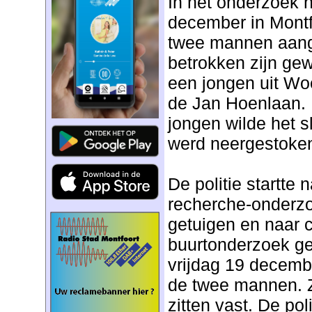
In het onderzoek n
december in Montf
twee mannen aan
betrokken zijn gew
een jongen uit W
de Jan Hoenlaan.
jongen wilde het s
werd neergestoke
De politie startte 
recherche-onderzo
getuigen en naar 
buurtonderzoek ge
vrijdag 19 decemb
de twee mannen. 
zitten vast. De pol