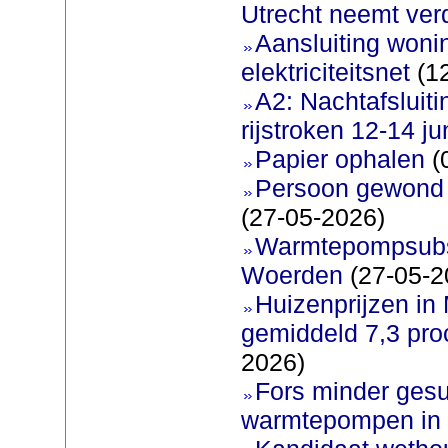
Utrecht neemt ver
Aansluiting woni
elektriciteitsnet
(12
A2: Nachtafsluit
rijstroken 12-14 ju
Papier ophalen
(
Persoon gewond b
(27-05-2026)
Warmtepompsubsi
Woerden
(27-05-2
Huizenprijzen in
gemiddeld 7,3 pro
2026)
Fors minder gesu
warmtepompen in 