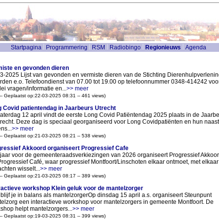
Startpagina
Programmering
RSM
Radiobingo
Regionieuws
Agenda
iste en gevonden dieren
3-2025 Lijst van gevonden en vermiste dieren van de Stichting Dierenhulpverlenin
den e.o. Telefoondienst van 07.00 tot 19.00 op telefoonnummer 0348-414242 voo
lei vragen/informatie en...
>> meer
 -- Geplaatst op:22-03-2025 08:31 -- 461 views)
 Covid patientendag in Jaarbeurs Utrecht
aterdag 12 april vindt de eerste Long Covid Patiëntendag 2025 plaats in de Jaarb
trecht. Deze dag is speciaal georganiseerd voor Long Covidpatiënten en hun naast
ns...
>> meer
 -- Geplaatst op:21-03-2025 08:21 -- 538 views)
ressief Akkoord organiseert Progressief Cafe
jaar voor de gemeenteraadsverkiezingen van 2026 organiseert Progressief Akkoo
Progressief Café, waar progressief Montfoort/Linschoten elkaar ontmoet, met elkaar
chten wisselt...
>> meer
 -- Geplaatst op:21-03-2025 08:17 -- 389 views)
ractieve workshop Klein geluk voor de mantelzorger
blijf je in balans als mantelzorgerOp dinsdag 15 april a.s. organiseert Steunpunt
elzorg een interactieve workshop voor mantelzorgers in gemeente Montfoort. De
shop helpt mantelzorgers...
>> meer
 -- Geplaatst op:19-03-2025 08:31 -- 399 views)