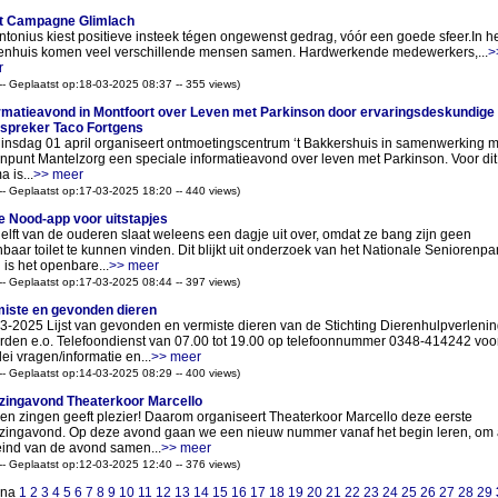
t Campagne Glimlach
Antonius kiest positieve insteek tégen ongewenst gedrag, vóór een goede sfeer.In h
enhuis komen veel verschillende mensen samen. Hardwerkende medewerkers,...
>
r
 -- Geplaatst op:18-03-2025 08:37 -- 355 views)
rmatieavond in Montfoort over Leven met Parkinson door ervaringsdeskundige
spreker Taco Fortgens
insdag 01 april organiseert ontmoetingscentrum ‘t Bakkershuis in samenwerking m
npunt Mantelzorg een speciale informatieavond over leven met Parkinson. Voor dit
 is...
>> meer
 -- Geplaatst op:17-03-2025 18:20 -- 440 views)
 Nood-app voor uitstapjes
elft van de ouderen slaat weleens een dagje uit over, omdat ze bang zijn geen
baar toilet te kunnen vinden. Dit blijkt uit onderzoek van het Nationale Seniorenpa
 is het openbare...
>> meer
 -- Geplaatst op:17-03-2025 08:44 -- 397 views)
iste en gevonden dieren
3-2025 Lijst van gevonden en vermiste dieren van de Stichting Dierenhulpverlenin
den e.o. Telefoondienst van 07.00 tot 19.00 op telefoonnummer 0348-414242 voo
lei vragen/informatie en...
>> meer
 -- Geplaatst op:14-03-2025 08:29 -- 400 views)
ingavond Theaterkoor Marcello
n zingen geeft plezier! Daarom organiseert Theaterkoor Marcello deze eerste
ingavond. Op deze avond gaan we een nieuw nummer vanaf het begin leren, om
eind van de avond samen...
>> meer
 -- Geplaatst op:12-03-2025 12:40 -- 376 views)
ina
1
2
3
4
5
6
7
8
9
10
11
12
13
14
15
16
17
18
19
20
21
22
23
24
25
26
27
28
29