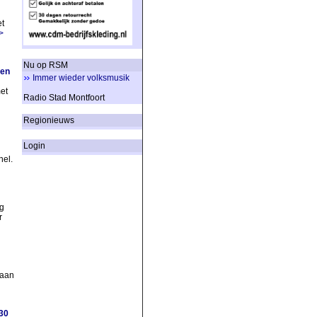
et
>
Nu op RSM
 en
Immer wieder volksmusik
et
Radio Stad Montfoort
Regionieuws
Login
nel.
g
r
 aan
30