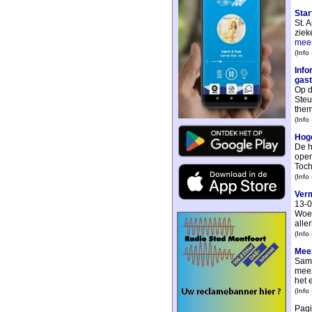
Star
St. 
ziek
mee
(Info
Info
gast
Op d
Steu
thema
(Info
Hoge
De h
open
Toch
(Info
Verm
13-0
Woer
aller
(Info
Meez
Same
meez
het 
(Info
Pag