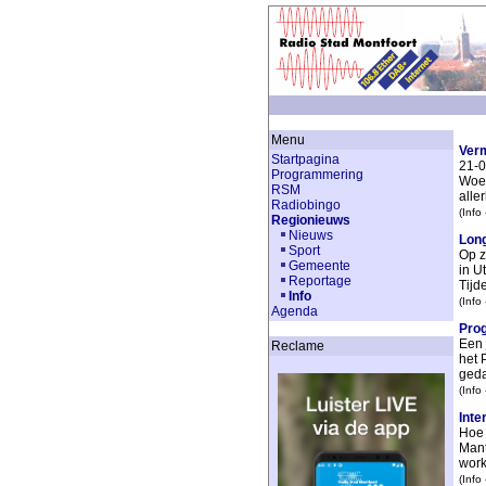
Menu
Verm
Startpagina
21-0
Programmering
Woer
RSM
aller
Radiobingo
(Info
Regionieuws
Nieuws
Long
Sport
Op z
Gemeente
in U
Reportage
Tijde
Info
(Info
Agenda
Prog
Een 
Reclame
het 
geda
(Info
Inte
Hoe 
Mant
work
(Info