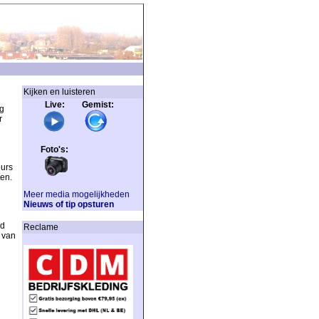
Kijken en luisteren
Live: Gemist:
g
r
Foto's:
eurs
en.
Meer media mogelijkheden
Nieuws of tip opsturen
rd
Reclame
 van