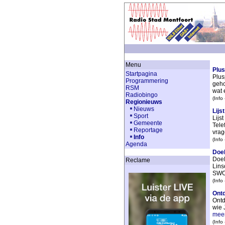
Menu
Plus
Startpagina
Plus
Programmering
geho
RSM
wat e
Radiobingo
(Info
Regionieuws
Nieuws
Lijs
Sport
Lijs
Gemeente
Tele
Reportage
vrag
Info
(Info
Agenda
DoeM
DoeM
Reclame
Lins
SWO
(Info
Ont
Ontd
wie 
mee
(Info