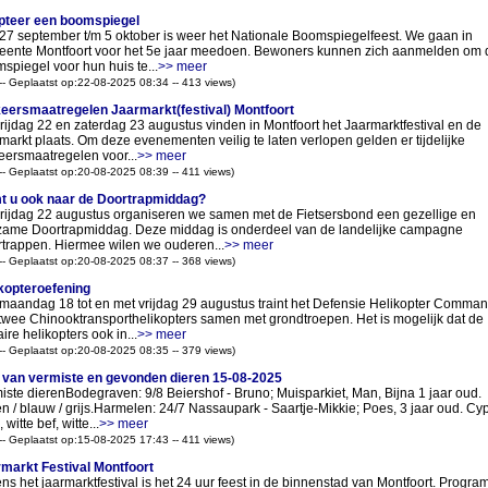
teer een boomspiegel
27 september t/m 5 oktober is weer het Nationale Boomspiegelfeest. We gaan in
ente Montfoort voor het 5e jaar meedoen. Bewoners kunnen zich aanmelden om 
spiegel voor hun huis te...
>> meer
 -- Geplaatst op:22-08-2025 08:34 -- 413 views)
eersmaatregelen Jaarmarkt(festival) Montfoort
rijdag 22 en zaterdag 23 augustus vinden in Montfoort het Jaarmarktfestival en de
markt plaats. Om deze evenementen veilig te laten verlopen gelden er tijdelijke
eersmaatregelen voor...
>> meer
 -- Geplaatst op:20-08-2025 08:39 -- 411 views)
 u ook naar de Doortrapmiddag?
rijdag 22 augustus organiseren we samen met de Fietsersbond een gezellige en
zame Doortrapmiddag. Deze middag is onderdeel van de landelijke campagne
trappen. Hiermee wilen we ouderen...
>> meer
 -- Geplaatst op:20-08-2025 08:37 -- 368 views)
kopteroefening
maandag 18 tot en met vrijdag 29 augustus traint het Defensie Helikopter Comma
twee Chinooktransporthelikopters samen met grondtroepen. Het is mogelijk dat de
aire helikopters ook in...
>> meer
 -- Geplaatst op:20-08-2025 08:35 -- 379 views)
t van vermiste en gevonden dieren 15-08-2025
iste dierenBodegraven: 9/8 Beiershof - Bruno; Muisparkiet, Man, Bijna 1 jaar oud.
n / blauw / grijs.Harmelen: 24/7 Nassaupark - Saartje-Mikkie; Poes, 3 jaar oud. Cy
 witte bef, witte...
>> meer
 -- Geplaatst op:15-08-2025 17:43 -- 411 views)
markt Festival Montfoort
ens het jaarmarktfestival is het 24 uur feest in de binnenstad van Montfoort. Progr