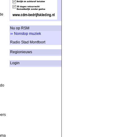
de
Nu op RSM
Nonstop muziek
Radio Stad Montfoort
Regionieuws
Login
ndo
pers
amma