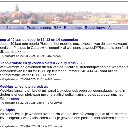
Startpagina
Programmering
RSM
Radiobingo
Regionieuws
Agenda
pop al 40 jaar een begrip 12, 13 en 14 september
pop al 40 jaar een begrip Pluspop, het mooiste muziekfestijn van de Lopikerwaard.
ord van Pluspop in Cabauw, of mogelijk al wel eens geweest?!Pluspop is een festi
lk jaar in...
>> meer
 -- Geplaatst op:23-08-2025 11:09 -- 462 views)
t van vermiste en gevonden dieren 22 augustus 2025
t van vermiste en gevonden dieren van de Stichting Dierenhulpverlening Woerden e
foondienst van 07.00 tot 19.00 op telefoonnummer 0348-414242 voor allerlei
en/informatie. Vanaf 19.00...
>> meer
 -- Geplaatst op:23-08-2025 11:01 -- 448 views)
eeHuis Linschoten breidt uit
eeHuis Linschoten breidt uit: vanaf 1 oktober óók open op woensdagochtend In
choten is er een plek waar inwoners altijd welkom zijn, precies zoals ze zijn: het
M...
>> meer
 -- Geplaatst op:22-08-2025 08:43 -- 373 views)
dek Alpha
ek Alpha Twijfel je weleens over de zin van het leven? Vraag je je af of er "meer" is,
Jezus eigenlijk was? Misschien zoek je gewoon een plek om met anderen te praten.
r
 -- Geplaatst op:22-08-2025 08:39 -- 431 views)