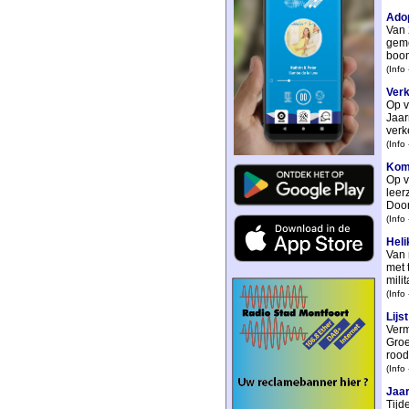
Adop
Van 
geme
boom
(Info
Verk
Op v
Jaar
verk
(Info
Komt
Op v
leer
Door
(Info
Heli
Van 
met 
milit
(Info
Lijs
Verm
Groe
rood,
(Info
Jaar
Tijd