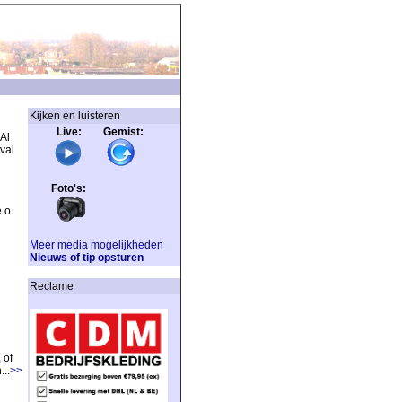
Kijken en luisteren
Live: Gemist:
Al
val
Foto's:
.o.
Meer media mogelijkheden
Nieuws of tip opsturen
Reclame
 of
..
>>