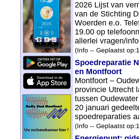
2026 Lijst van ve
van de Stichting D
Woerden e.o. Tele
19.00 op telefoo
allerlei vragen/inf
(Info -- Geplaatst op
Spoedreparatie 
en Montfoort
Montfoort – Oude
provincie Utrecht 
tussen Oudewater 
20 januari gedeelt
spoedreparaties aa
(Info -- Geplaatst op
Energiepunt: gid