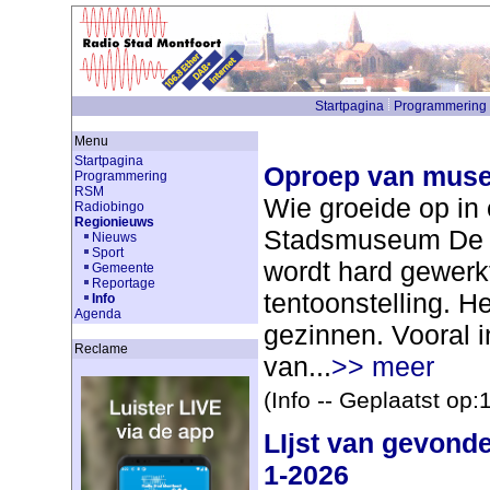
Startpagina
Programmering
Menu
Startpagina
Oproep van muse
Programmering
RSM
Wie groeide op in 
Radiobingo
Regionieuws
Stadsmuseum De K
Nieuws
Sport
wordt hard gewerk
Gemeente
Reportage
tentoonstelling. He
Info
Agenda
gezinnen. Vooral i
Reclame
van...
>> meer
(Info -- Geplaatst op
LIjst van gevonde
1-2026