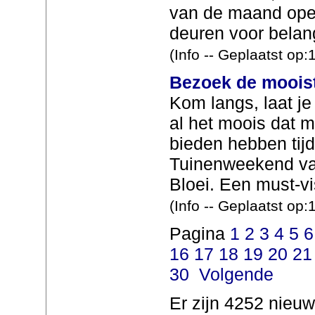
van de maand ope
deuren voor belang
(Info -- Geplaatst op
Bezoek de mooist
Kom langs, laat je
al het moois dat m
bieden hebben tijd
Tuinenweekend va
Bloei. Een must-vis
(Info -- Geplaatst op
Pagina
1
2
3
4
5
6
16
17
18
19
20
21
30
Volgende
Er zijn 4252 nieuw