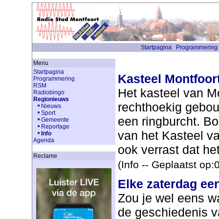
Startpagina
Programmering
Menu
Startpagina
Kasteel Montfoort
Programmering
RSM
Het kasteel van M
Radiobingo
Regionieuws
rechthoekig gebou
Nieuws
Sport
een ringburcht. B
Gemeente
Reportage
van het Kasteel va
Info
Agenda
ook verrast dat he
Reclame
(Info -- Geplaatst op
Elke zaterdag ee
Zou je wel eens w
de geschiedenis v