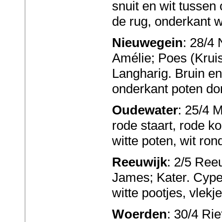
snuit en wit tussen
de rug, onderkant wi
Nieuwegein
: 28/4
Amélie; Poes (Kruis
Langharig. Bruin en 
onderkant poten don
Oudewater
: 25/4 
rode staart, rode k
witte poten, wit ron
Reeuwijk
: 2/5 Ree
James; Kater. Cyper
witte pootjes, vlekje
Woerden
: 30/4 Rie