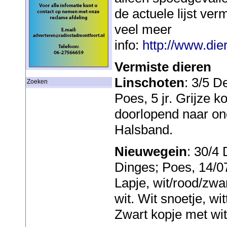
de actuele lijst ve
veel meer
info:
http://www.die
Vermiste dieren
Linschoten
: 3/5 D
Zoeken
Poes, 5 jr. Grijze ko
doorlopend naar on
Halsband.
Nieuwegein
: 30/4
Dinges; Poes, 14/0
Lapje, wit/rood/zwa
wit. Wit snoetje, wi
Zwart kopje met wit