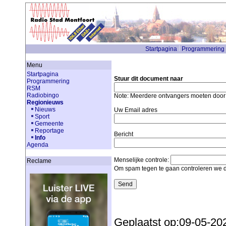
Startpagina
Programmering
Menu
Startpagina
Stuur dit document naar
Programmering
RSM
Radiobingo
Note: Meerdere ontvangers moeten doo
Regionieuws
Nieuws
Uw Email adres
Sport
Gemeente
Reportage
Bericht
Info
Agenda
Menselijke controle:
Reclame
Om spam tegen te gaan controleren we d
Geplaatst op:09-05-20