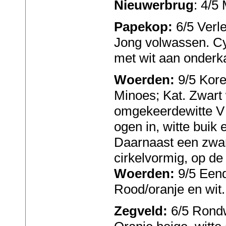
Nieuwerbrug
: 4/5
Papekop:
6/5 Verle
Jong volwassen. Cyp
met wit aan onderka
Woerden:
9/5 Kore
Minoes; Kat. Zwart
omgekeerdewitte V 
ogen in, witte buik 
Daarnaast een zwar
cirkelvormig, op de 
Woerden:
9/5 Eend
Rood/oranje en wit.
Zegveld:
6/5 Rond