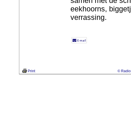
samen met de sch
eekhoorns, biggetj
verrassing.
Print
© Radio 