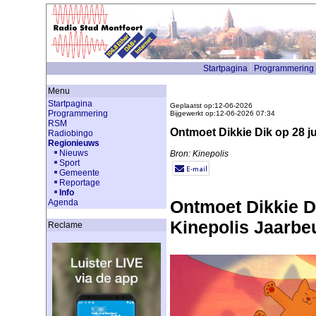
Startpagina
Programmering
Menu
Startpagina
Geplaatst op:12-06-2026
Programmering
Bijgewerkt op:12-06-2026 07:34
RSM
Ontmoet Dikkie Dik op 28 ju
Radiobingo
Regionieuws
Nieuws
Bron: Kinepolis
Sport
Gemeente
Reportage
Info
Ontmoet Dikkie Di
Agenda
Kinepolis Jaarbe
Reclame