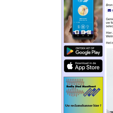
Bron:
Geni
uw f
selec
Hier 
Weli
Het i