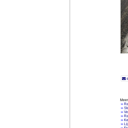
Meer 
Ra
St
Ve
Ra
Ke
Li
Fr