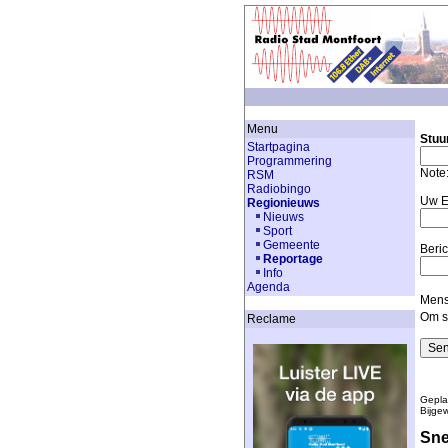
Menu
Stuu
Startpagina
Programmering
Note
RSM
Radiobingo
Uw E
Regionieuws
Nieuws
Sport
Gemeente
Beric
Reportage
Info
Agenda
Mense
Om s
Reclame
Gepla
Bijge
Sne