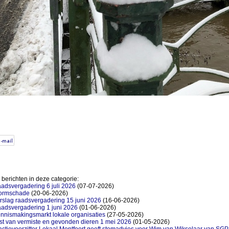
berichten in deze categorie:
adsvergadering 6 juli 2026
(07-07-2026)
ormschade
(20-06-2026)
rslag raadsvergadering 15 juni 2026
(16-06-2026)
adsvergadering 1 juni 2026
(01-06-2026)
nnismakingsmarkt lokale organisaties
(27-05-2026)
jst van vermiste en gevonden dieren 1 mei 2026
(01-05-2026)
actievoorzitter Lokaal Montfoort geeft stemadvies voor Wim van Wikselaar van SGP