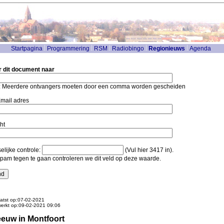
Startpagina
Programmering
RSM
Radiobingo
Regionieuws
Agenda
r dit document naar
: Meerdere ontvangers moeten door een comma worden gescheiden
mail adres
ht
lijke controle:
(Vul hier 3417 in).
pam tegen te gaan controleren we dit veld op deze waarde.
atst op:07-02-2021
werkt op:09-02-2021 09:06
euw in Montfoort