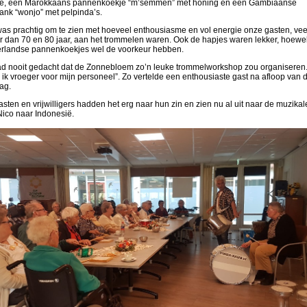
fje, een Marokkaans pannenkoekje “m’semmen” met honing en een Gambiaanse
rank “wonjo” met pelpinda’s.
was prachtig om te zien met hoeveel enthousiasme en vol energie onze gasten, vee
r dan 70 en 80 jaar, aan het trommelen waren. Ook de hapjes waren lekker, hoewe
rlandse pannenkoekjes wel de voorkeur hebben.
had nooit gedacht dat de Zonnebloem zo’n leuke trommelworkshop zou organiseren
ik vroeger voor mijn personeel”. Zo vertelde een enthousiaste gast na afloop van 
ag.
sten en vrijwilligers hadden het erg naar hun zin en zien nu al uit naar de muzikal
Nico naar Indonesië.