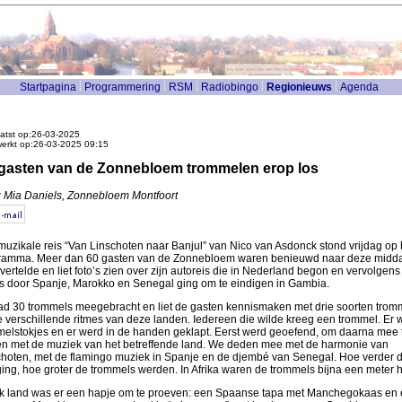
Startpagina
Programmering
RSM
Radiobingo
Regionieuws
Agenda
atst op:26-03-2025
werkt op:26-03-2025 09:15
gasten van de Zonnebloem trommelen erop los
: Mia Daniels, Zonnebloem Montfoort
uzikale reis “Van Linschoten naar Banjul” van Nico van Asdonck stond vrijdag op 
ramma. Meer dan 60 gasten van de Zonnebloem waren benieuwd naar deze midd
vertelde en liet foto’s zien over zijn autoreis die in Nederland begon en vervolgens
s door Spanje, Marokko en Senegal ging om te eindigen in Gambia.
had 30 trommels meegebracht en liet de gasten kennismaken met drie soorten trom
 verschillende ritmes van deze landen. Iedereen die wilde kreeg een trommel. Er 
melstokjes en er werd in de handen geklapt. Eerst werd geoefend, om daarna mee 
en met de muziek van het betreffende land. We deden mee met de harmonie van
choten, met de flamingo muziek in Spanje en de djembé van Senegal. Hoe verder 
ging, hoe groter de trommels werden. In Afrika waren de trommels bijna een meter 
elk land was er een hapje om te proeven: een Spaanse tapa met Manchegokaas en