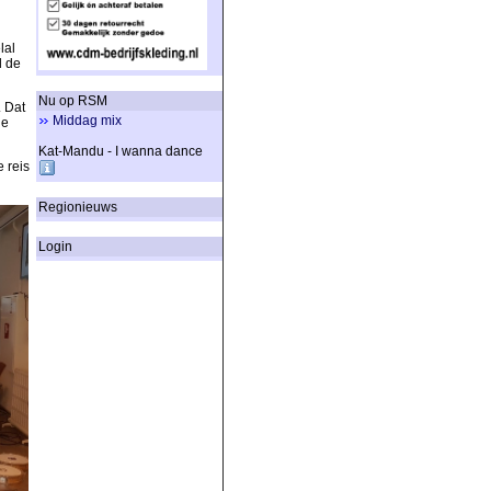
lal
l de
Nu op RSM
. Dat
Middag mix
de
Kat-Mandu - I wanna dance
e reis
Regionieuws
Login