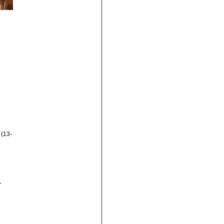
(13-
-