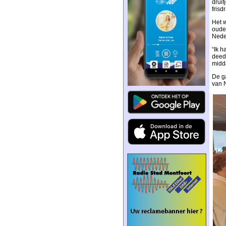
drui
frisd
Het 
oude
Nede
“Ik 
deed 
midd
De ga
van 