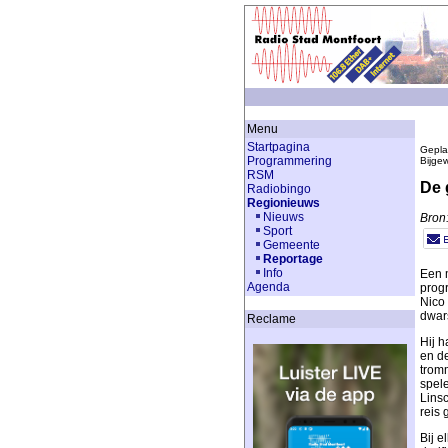
Menu
Startpagina
Gepla
Programmering
Bijge
RSM
De 
Radiobingo
Regionieuws
Nieuws
Bron
Sport
Gemeente
Reportage
Info
Een m
Agenda
prog
Nico 
dwar
Reclame
Hij 
en de
trom
spel
Lins
reis 
Bij 