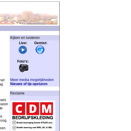
Kijken en luisteren
Live: Gemist:
Foto's:
Meer media mogelijkheden
het
Nieuws of tip opsturen
ag.
Reclame
mels
waren
te
de
hoog.
 een