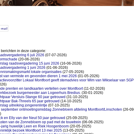
berichten in deze categorie:
adsvergadering 6 juli 2026
(07-07-2026)
ormschade
(20-06-2026)
rslag raadsvergadering 15 juni 2026
(16-06-2026)
adsvergadering 1 juni 2026
(01-06-2026)
nnismakingsmarkt lokale organisaties
(27-05-2026)
jst van vermiste en gevonden dieren 1 mei 2026
(01-05-2026)
actievoorzitter Lokaal Montfoort geeft stemadvies voor Wim van Wikselaar van SGP
026)
de prenten en landkaarten vertellen over Montfoort
(11-02-2026)
rkbezoek burgemeester aan Logeerhuis Bredius.
(30-01-2026)
htpaar Versluis-Stange 60 jaar getrouwd
(31-10-2025)
htpaar Bak-Threels 65 jaar getrouwd
(14-10-2025)
rslag uitreiking jongerenlintje
(07-10-2025)
 september ontmoetingsmiddag Zonnebloem afdeling Montfoort/Linschoten
(26-09
)
ck en Elly van der Neut 50 jaar getrouwd
(25-09-2025)
sten van de Zonnebloem op pad met de touwtrein
(06-06-2025)
-jarig huwelijk Leen en Riek Hoogenboom
(20-05-2025)
ninklijk bezoek Montfoort 13 mei 2025
(13-05-2025)