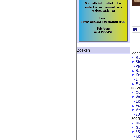
Zoeken
Meer 
Ra
St
Ve
Ra
Ke
Li
Fr
03-2
Ou
We
Ec
Ec
Ve
20
2025
Di
Ga
65
Ko